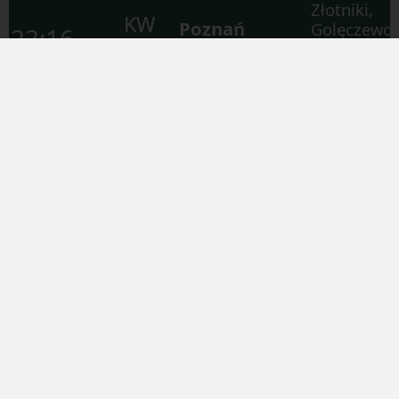
Złotniki,
KW
Poznań
Golęczewo,
23:16
Os
78919
Główny
Chludowo,
PKM5
Wargowo
Piła Kalina,
Dziembówk
Chodzież,
KW
04:36
Piła Główna
Rogoźno
Os
87900
Wielkopolsk
PKM5/PKM1
Oborniki
Wielkopols
Piła Kalina,
Dziembówk
Chodzież,
KW
05:40
Piła Główna
Rogoźno
Os
87902
Wielkopolsk
PKM5
Oborniki
Wielkopols
Zbąszyń,
Jastrzębsko