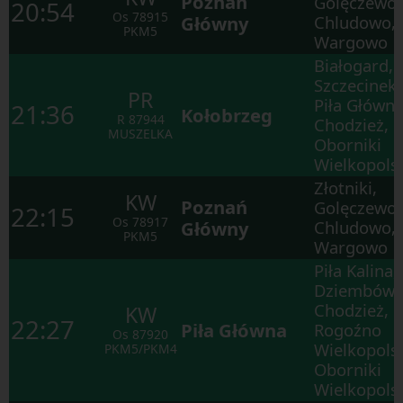
Poznań
Golęczewo,
20:54
Os
78915
Główny
Chludowo,
PKM5
Wargowo
Białogard,
Szczecinek,
PR
Piła Główna
21:36
Kołobrzeg
R
87944
Chodzież,
MUSZELKA
Oborniki
Wielkopols
Złotniki,
KW
Poznań
Golęczewo,
22:15
Os
78917
Główny
Chludowo,
PKM5
Wargowo
Piła Kalina,
Dziembówk
Chodzież,
KW
22:27
Piła Główna
Rogoźno
Os
87920
Wielkopolsk
PKM5/PKM4
Oborniki
Wielkopols