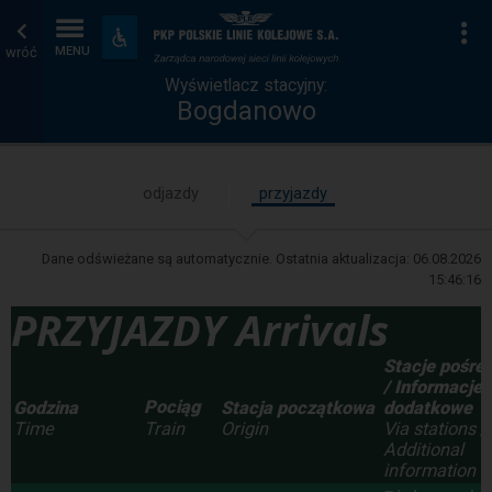
Wyświetlacz
Strona
Na
Dostępność
i
wróć
MENU
stacyjny
główna
udogodnienia
Wyświetlacz stacyjny:
Bogdanowo
odjazdy
przyjazdy
Dane odświeżane są automatycznie. Ostatnia aktualizacja:
06.08.2026
15:46:16
PRZYJAZDY Arrivals
Stacje pośre
/ Informacje
Pociąg
Godzina
Stacja początkowa
dodatkowe
Time
Origin
Via stations /
Train
Additional
information