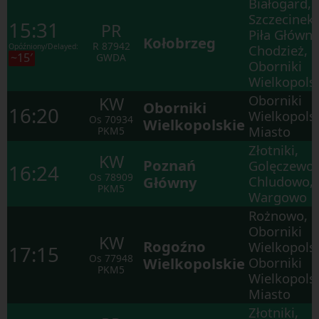
Białogard,
Szczecinek,
15:31
PR
Piła Główna
Kołobrzeg
R
87942
Opóźniony/Delayed:
Chodzież,
~15′
GWDA
Oborniki
Wielkopols
Oborniki
KW
Oborniki
16:20
Wielkopols
Os
70934
Wielkopolskie
Miasto
PKM5
Złotniki,
KW
Poznań
Golęczewo,
16:24
Os
78909
Główny
Chludowo,
PKM5
Wargowo
Rożnowo,
Oborniki
KW
Rogoźno
Wielkopolsk
17:15
Os
77948
Wielkopolskie
Oborniki
PKM5
Wielkopols
Miasto
Złotniki,