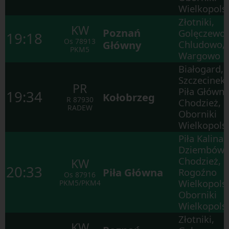
Wciśnij
Wielkopols
tab
Złotniki,
by
KW
poruszać
Poznań
Golęczewo,
19:18
się
Os
78913
Główny
Chludowo,
po
PKM5
kolejnych
Wargowo
elementach
Białogard,
w
ramach
Szczecinek,
otwartego
PR
Piła Główna
okna.
19:34
Kołobrzeg
R
87930
Chodzież,
RADEW
Oborniki
Wielkopols
Piła Kalina,
Dziembówk
Chodzież,
KW
20:33
Piła Główna
Rogoźno
Os
87916
Wielkopolsk
PKM5/PKM4
Oborniki
Wielkopols
Złotniki,
KW