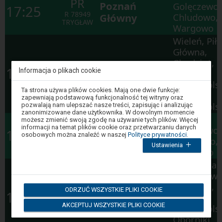
PR
Poznań
Golęczewo,
17:25
R
78949
Główny
Chludowo,
TRYGŁAW
Wargowo
Wieleń, Pił
Główna,
Chodzież,
KW
17:38
Informacja o plikach cookie
Krzyż
Rogoźno
Os
87972
Wielkopolsk
PKM5
Uwaga,
Ta strona używa plików cookies. Mają one dwie funkcje:
Oborniki
znajdujesz
zapewniają podstawową funkcjonalność tej witryny oraz
się
Wielkopols
pozwalają nam ulepszać nasze treści, zapisując i analizując
w
zanonimizowane dane użytkownika. W dowolnym momencie
oknie
Złotniki,
możesz zmienić swoją zgodę na używanie tych plików. Więcej
KW
modalnym.
Poznań
informacji na temat plików cookie oraz przetwarzaniu danych
Golęczewo,
18:20
W
osobowych można znaleźć w naszej
Polityce prywatności
.
Os
78911
celu
Główny
Chludowo,
Ustawienia
PKM5
zamknięcia
Wargowo
okna
modalnego
Piła Kalina,
wybierz
Dziembówk
którąś
z
Chodzież,
KW
ODRZUĆ WSZYSTKIE PLIKI COOKIE
opcji
19:00
Piła Główna
Rogoźno
dostępnych
Os
87918
AKCEPTUJ WSZYSTKIE PLIKI COOKIE
na
Wielkopolsk
PKM5
końcu
Oborniki
okna.