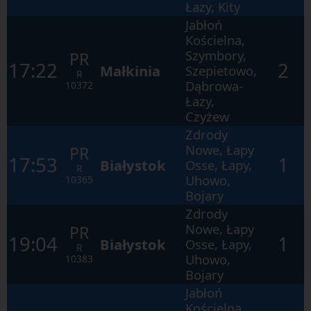
otwartego
Łazy, Kity
okna.
Jabłoń
Kościelna,
Szymbory,
PR
17:22
2
Małkinia
Szepietowo,
R
Dąbrowa-
10372
Łazy,
Czyżew
Zdrody
Nowe, Łapy
PR
17:53
1
Białystok
Osse, Łapy,
R
Uhowo,
10365
Bojary
Zdrody
Nowe, Łapy
PR
19:04
1
Białystok
Osse, Łapy,
R
Uhowo,
10383
Bojary
Jabłoń
Kościelna,