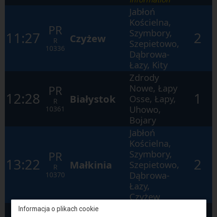
Jabłoń
Kościelna,
PR
Szymbory,
11:27
2
Czyżew
R
Szepietowo,
10336
Dąbrowa-
Łazy, Kity
Zdrody
Nowe, Łapy
PR
12:28
1
Białystok
Osse, Łapy,
R
Uhowo,
10361
Bojary
Jabłoń
Kościelna,
Szymbory,
PR
13:22
2
Małkinia
Szepietowo,
R
Dąbrowa-
10370
Łazy,
Czyżew
Zdrody
Informacja o plikach cookie