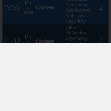
PR
Szymbory,
19:55
2
Czyżew
R
Szepietowo,
10342
Dąbrowa-
Łazy, Kity
Jabłoń
Kościelna,
PR
Szymbory,
21:32
2
Czyżew
R
Szepietowo,
10344
Dąbrowa-
Łazy, Kity
Jabłoń
PR
23:32
2
Szepietowo
Kościelna,
R
Szymbory
10320
Zdrody
Nowe, Łapy
PR
04:28
1
Białystok
Osse, Łapy,
R
Uhowo,
10323
Bojary
Zdrody