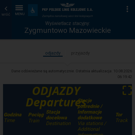
Wyświetlacz
Strona
Na
Dostępność
i
wróć
MENU
stacyjny
główna
udogodnienia
Wyświetlacz stacyjny:
Zygmuntowo Mazowieckie
odjazdy
przyjazdy
Dane odświeżane są automatycznie. Ostatnia aktualizacja:
10.08.2026
06:19:42
ODJAZDY
⛶
Departures
Stacje
pośrednie /
Stacja
Informacje
Godzina
Tor
Pociąg
docelowa
dodatkowe
Time
Track
Train
Destination
Via stations /
Additional
information