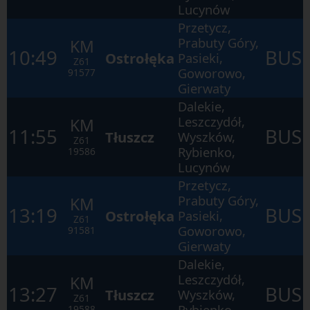
otwartego
Lucynów
okna.
Przetycz,
Prabuty Góry,
KM
10:49
BUS
Ostrołęka
Pasieki,
Z61
Goworowo,
91577
Gierwaty
Dalekie,
Leszczydół,
KM
11:55
BUS
Tłuszcz
Wyszków,
Z61
Rybienko,
19586
Lucynów
Przetycz,
Prabuty Góry,
KM
13:19
BUS
Ostrołęka
Pasieki,
Z61
Goworowo,
91581
Gierwaty
Dalekie,
Leszczydół,
KM
13:27
BUS
Tłuszcz
Wyszków,
Z61
Rybienko,
19588