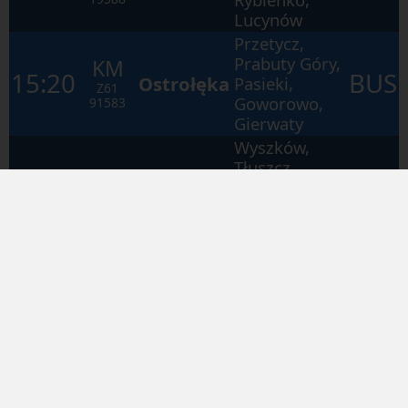
Lucynów
Przetycz,
Prabuty Góry,
KM
15:20
BUS
Ostrołęka
Pasieki,
Z61
Goworowo,
91583
Gierwaty
Wyszków,
Tłuszcz,
Warszawa
KM
Łowicz
Wschodnia,
15:30
BUS
Z3
Główny
Warszawa
19116
Śródmieście,
Warszawa
Zachodnia
Przetycz,
Prabuty Góry,
KM
16:21
BUS
Ostrołęka
Pasieki,
Z61
Goworowo,
91585
Gierwaty