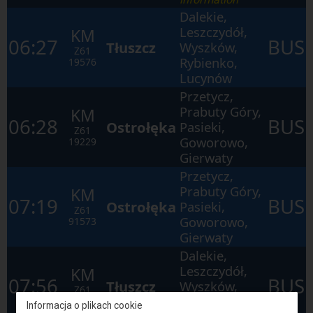
Dalekie,
Leszczydół,
KM
06:27
BUS
Tłuszcz
Wyszków,
Z61
Rybienko,
19576
Lucynów
Przetycz,
Prabuty Góry,
KM
06:28
BUS
Ostrołęka
Pasieki,
Z61
Goworowo,
19229
Gierwaty
Przetycz,
Prabuty Góry,
KM
07:19
BUS
Ostrołęka
Pasieki,
Z61
Goworowo,
91573
Gierwaty
Dalekie,
Leszczydół,
KM
07:56
BUS
Tłuszcz
Wyszków,
Z61
Rybienko,
19578
Informacja o plikach cookie