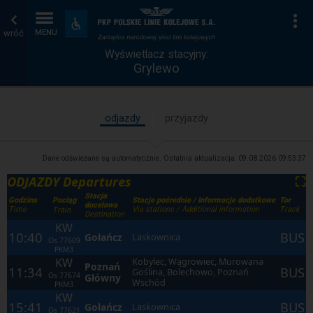
Wyświetlacz
Strona
Na
Dostępność
i
wróć
MENU
stacyjny
główna
udogodnienia
Wyświetlacz stacyjny:
Grylewo
odjazdy
przyjazdy
Dane odświeżane są automatycznie. Ostatnia aktualizacja:
09.08.2026 09:53:37
ODJAZDY Departures
⛶
Stacja
Godzina
Stacje pośrednie / Informacje dodatkowe
Tor
Pociąg
docelowa
Time
Via stations / Additional information
Track
Train
Destination
KW
10:40
BUS
Gołańcz
Laskownica
Os
77609
PKM3
KW
Kobylec, Wągrowiec, Murowana
Poznań
11:34
BUS
Goślina, Bolechowo, Poznań
Os
77674
Główny
Wschód
PKM3
KW
15:41
BUS
Gołańcz
Laskownica
Os
77621