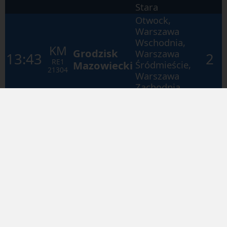
Stara
Otwock,
Warszawa
Wschodnia,
KM
Grodzisk
Warszawa
13:43
2
RE1
Mazowiecki
Śródmieście,
21304
Warszawa
Zachodnia,
Pruszków
Wygoda,
Mika,
KM
15:03
1
Dęblin
Życzyn,
R7
Rokitnia
12723
Stara
Dęblin,
Skoki -
Borowa,
PR
Puławy
15:34
1
Chełm
RP
Miasto,
12205
Lublin