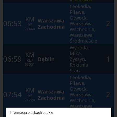
Leokadia,
Pilawa,
Otwock,
KM
Warszawa
06:53
2
Warszawa
R7
Zachodnia
Wschodnia,
21440
Warszawa
Śródmieście
Wygoda,
Mika,
KM
06:59
1
Dęblin
Życzyn,
RE7
Rokitnia
12051
Stara
Leokadia,
Pilawa,
Otwock,
KM
Warszawa
07:54
2
Warszawa
R7
Zachodnia
Wschodnia,
21720
Warszawa
Śródmieście
Informacja o plikach cookie