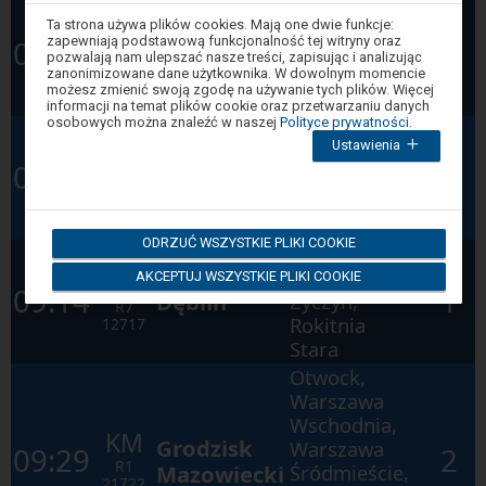
Wygoda,
Uwaga,
Ta strona używa plików cookies. Mają one dwie funkcje:
Mika,
KM
znajdujesz
zapewniają podstawową funkcjonalność tej witryny oraz
08:08
1
Dęblin
Życzyn,
się
pozwalają nam ulepszać nasze treści, zapisując i analizując
R7
w
Rokitnia
zanonimizowane dane użytkownika. W dowolnym momencie
12715
oknie
możesz zmienić swoją zgodę na używanie tych plików. Więcej
Stara
modalnym.
informacji na temat plików cookie oraz przetwarzaniu danych
W
osobowych można znaleźć w naszej
Polityce prywatności
.
Pilawa,
celu
Ustawienia
zamknięcia
Warszawa
PR
Warszawa
okna
08:53
2
Wschodnia,
modalnego
RP
Zachodnia
wybierz
Warszawa
21812
którąś
Centralna
z
ODRZUĆ WSZYSTKIE PLIKI COOKIE
opcji
Wygoda,
dostępnych
Mika,
KM
AKCEPTUJ WSZYSTKIE PLIKI COOKIE
na
09:14
1
końcu
Dęblin
Życzyn,
R7
okna.
Rokitnia
12717
Wciśnij
tab
Stara
by
Otwock,
poruszać
się
Warszawa
po
Wschodnia,
kolejnych
KM
elementach
Grodzisk
Warszawa
09:29
2
w
R1
Mazowiecki
Śródmieście,
ramach
21722