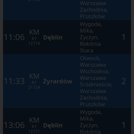
otwartego
Warszawa
okna.
Zachodnia,
Pruszków
Wygoda,
Mika,
KM
11:06
1
Dęblin
Życzyn,
R7
Rokitnia
12719
Stara
Otwock,
Warszawa
Wschodnia,
KM
Warszawa
11:33
2
Żyrardów
R1
Śródmieście,
21724
Warszawa
Zachodnia,
Pruszków
Wygoda,
Mika,
KM
13:06
1
Dęblin
Życzyn,
R7
Rokitnia
12721