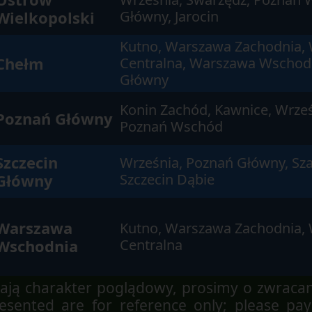
Wielkopolski
Główny, Jarocin
Kutno, Warszawa Zachodnia,
Chełm
Centralna, Warszawa Wschodn
Główny
Konin Zachód, Kawnice, Wrześ
Poznań Główny
Poznań Wschód
Szczecin
Września, Poznań Główny, Sza
Główny
Szczecin Dąbie
Warszawa
Kutno, Warszawa Zachodnia,
Wschodnia
Centralna
ją charakter poglądowy, prosimy o zwraca
sented are for reference only; please pay