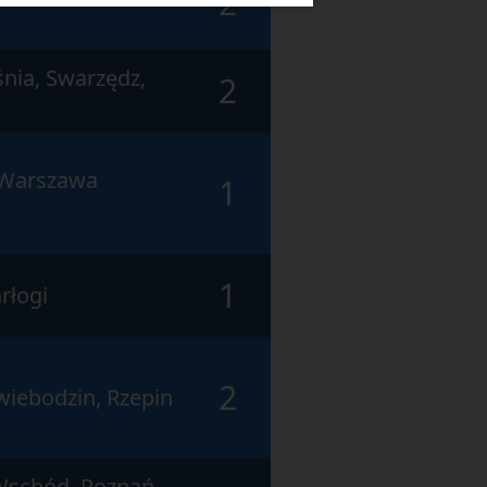
2
nia, Swarzędz,
2
 Warszawa
1
1
rłogi
2
wiebodzin, Rzepin
Wschód, Poznań