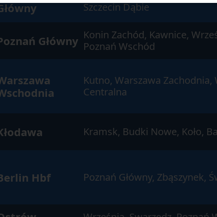
Główny
Szczecin Dąbie
Konin Zachód, Kawnice, Wrześ
Poznań Główny
Poznań Wschód
Warszawa
Kutno, Warszawa Zachodnia,
Wschodnia
Centralna
Kłodawa
Kramsk, Budki Nowe, Koło, Ba
Berlin Hbf
Poznań Główny, Zbąszynek, Ś
Ostrów
Września, Swarzędz, Poznań 