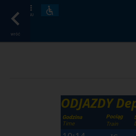
Dostępność
i
MENU
udogodnienia
wróć
ODJAZDY Dep
Pociąg
Godzina
Time
Train