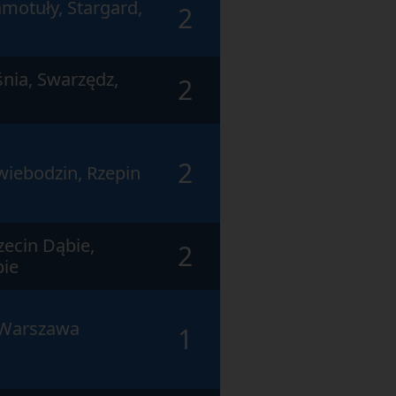
motuły, Stargard,
2
nia, Swarzędz,
2
2
wiebodzin, Rzepin
zecin Dąbie,
2
bie
 Warszawa
1