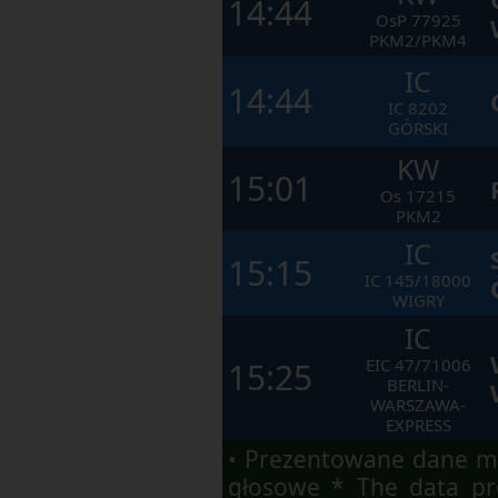
14:44
OsP
77925
PKM2/PKM4
IC
14:44
IC
8202
GÓRSKI
KW
15:01
Os
17215
PKM2
IC
15:15
IC
145/18000
WIGRY
IC
EIC
47/71006
15:25
BERLIN-
WARSZAWA-
EXPRESS
• Prezentowane dane ma
głosowe * The data pre