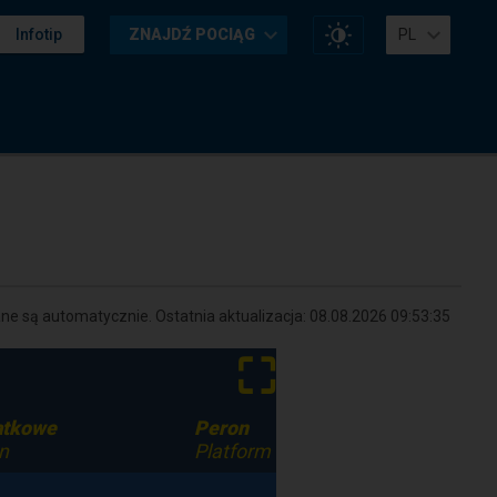
Zmień
Infotip
ZNAJDŹ POCIĄG
PL
kontrast
na
stronie
e są automatycznie. Ostatnia aktualizacja:
08.08.2026 09:53:35
⛶
datkowe
Peron
n
Platform