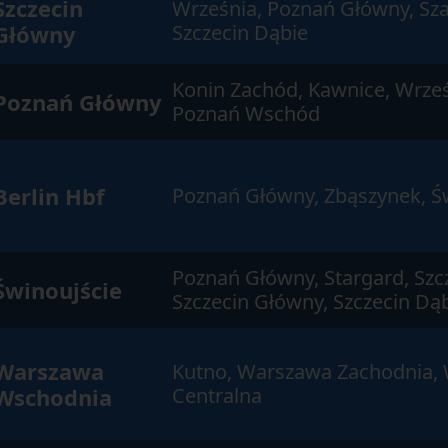
Szczecin
Września, Poznań Główny, Sza
Główny
Szczecin Dąbie
Konin Zachód, Kawnice, Wrześ
Poznań Główny
Poznań Wschód
Berlin Hbf
Poznań Główny, Zbąszynek, Ś
Poznań Główny, Stargard, Szc
Świnoujście
Szczecin Główny, Szczecin Dą
Warszawa
Kutno, Warszawa Zachodnia,
Wschodnia
Centralna