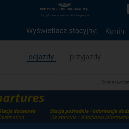
Wyświetlacz
Strona
stacyjny
główna
Wyświetlacz stacyjny:
Konin
odjazdy
przyjazdy
Dane odświeżan
artures
Stacja docelowa
Stacje pośrednie / Informacje do
Destination
Via stations / Additional informatio