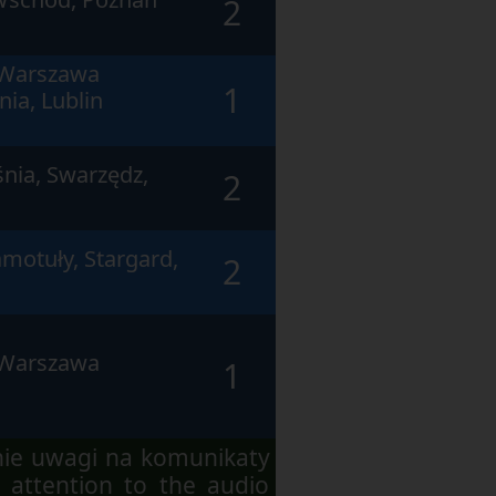
2
 Warszawa
1
ia, Lublin
nia, Swarzędz,
2
motuły, Stargard,
2
 Warszawa
1
nie uwagi na komunikaty
 attention to the audio