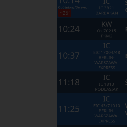
10:14
IC
IC
3821
Opóźniony/Delayed:
~25′
BARBAKAN
KW
10:24
Os
70215
PKM2
IC
EIC
17004/48
10:37
BERLIN-
WARSZAWA-
EXPRESS
IC
11:18
IC
1813
PODLASIAK
IC
EIC
43/71010
11:25
BERLIN-
WARSZAWA-
EXPRESS