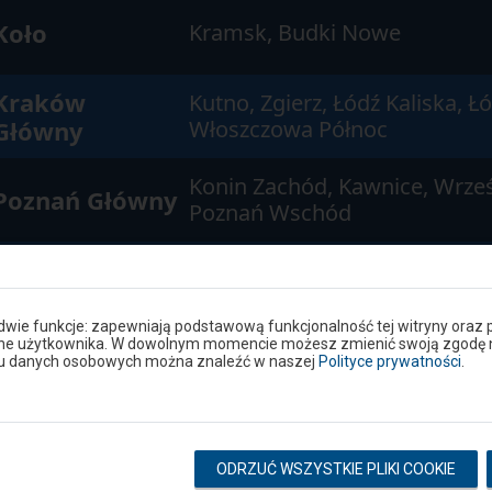
Koło
Kramsk, Budki Nowe
Kraków
Kutno, Zgierz, Łódź Kaliska, 
Główny
Włoszczowa Północ
Konin Zachód, Kawnice, Wrześ
Poznań Główny
Poznań Wschód
Berlin Hbf
Poznań Główny, Zbąszynek, Ś
 dwie funkcje: zapewniają podstawową funkcjonalność tej witryny oraz 
ane użytkownika. W dowolnym momencie możesz zmienić swoją zgodę na 
niu danych osobowych można znaleźć w naszej
Polityce prywatności
.
Kutno, Warszawa Zachodnia,
Mockava
Centralna, Warszawa Wschodn
ODRZUĆ WSZYSTKIE PLIKI COOKIE
Szczecin
Września, Poznań Główny, Sza