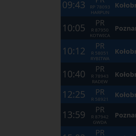
09:43
Kołob
RP
78093
HARPUN
PR
10:05
Pozna
R
87950
KOTWICA
PR
10:12
Kołob
R
58051
RYBITWA
PR
10:40
Kołob
R
78943
RADEW
PR
12:25
Kołob
R
58921
PR
13:59
Pozna
R
87942
GWDA
PR