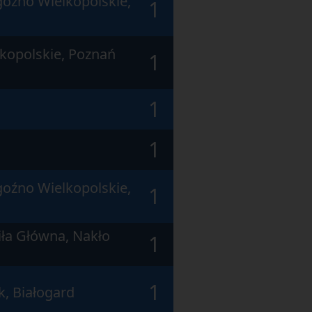
goźno Wielkopolskie,
1
lkopolskie, Poznań
1
1
1
goźno Wielkopolskie,
1
Piła Główna, Nakło
1
1
k, Białogard