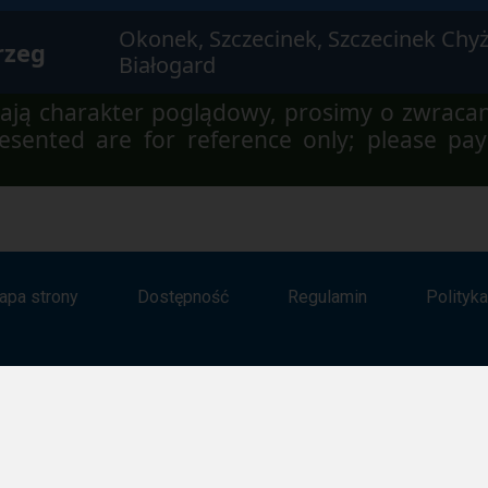
Okonek, Szczecinek, Szczecinek Chyż
rzeg
Białogard
ją charakter poglądowy, prosimy o zwraca
sented are for reference only; please pay
apa strony
Dostępność
Regulamin
Polityk