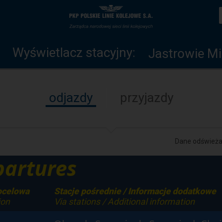
Wyświetlacz
Strona
stacyjny
główna
Wyświetlacz stacyjny:
Jastrowie M
odjazdy
przyjazdy
Dane odświeżan
artures
ocelowa
Stacje pośrednie / Informacje dodatkowe
ion
Via stations / Additional information