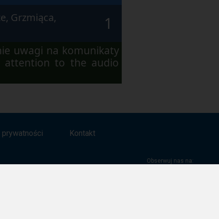
e, Grzmiąca,
1
nie uwagi na komunikaty
 attention to the audio
a prywatności
Kontakt
Obserwuj nas na:
Facebook
Twitter
Youtube
Instagram