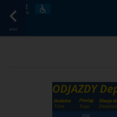
Dostępność
i
MENU
udogodnienia
wróć
ODJAZDY Dep
Pociąg
Godzina
Stacja d
Time
Destinat
Train
PR