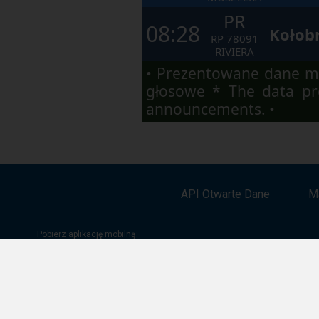
PR
08:28
Kołob
RP
78091
RIVIERA
• Prezentowane dane ma
głosowe * The data pre
announcements. •
API Otwarte Dane
M
Pobierz aplikację mobilną:
Google Play
App Store
App Gallery