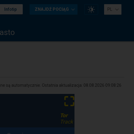
Zmień
Infotip
ZNAJDŹ POCIĄG
PL
kontrast
na
stronie
iasto
e są automatycznie. Ostatnia aktualizacja:
08.08.2026 09:08:26
⛶
Tor
Track