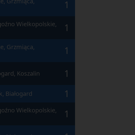
e, Grzmiąca,
1
goźno Wielkopolskie,
1
e, Grzmiąca,
1
1
gard, Koszalin
1
k, Białogard
goźno Wielkopolskie,
1