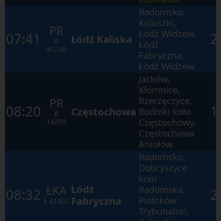
Radomsko,
Koluszki,
PR
Łódź Widzew,
07:41
2
Łódź Kaliska
R
Łódź
41236
Fabryczna,
Łódź Widzew
Jacków,
Kłomnice,
Rzerzęczyce,
PR
08:20
1
Częstochowa
Rudniki koło
R
Częstochowy,
14209
Częstochowa
Aniołów
Radomsko,
Dobryszyce
koło
Łódź
ŁKA
Radomska,
08:32
2
Fabryczna
Piotrków
Ł
41402
Trybunalski,