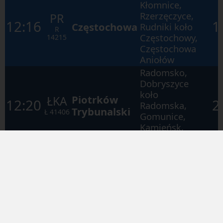
Kłomnice,
Rzerzęczyce,
PR
12:16
1
Częstochowa
Rudniki koło
R
Częstochowy,
14215
Częstochowa
Aniołów
Radomsko,
Dobryszyce
koło
Piotrków
ŁKA
12:20
2
Radomska,
Trybunalski
Ł
41406
Gomunice,
Kamieńsk,
Gorzędów
Radomsko,
Dobryszyce
koło
Łódź
ŁKA
Radomska,
13:39
2
Fabryczna
Piotrków
Ł
41206
Trybunalski,
Koluszki,