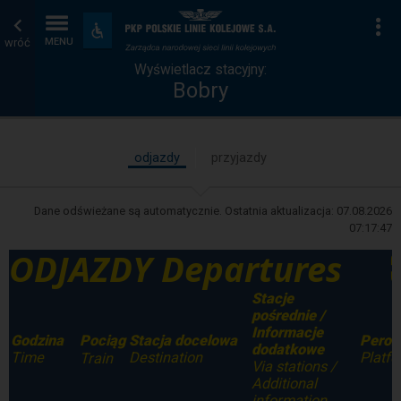
Wyświetlacz
Strona
Na
Dostępność
i
wróć
MENU
stacyjny
główna
udogodnienia
Wyświetlacz stacyjny:
Bobry
odjazdy
przyjazdy
Dane odświeżane są automatycznie. Ostatnia aktualizacja:
07.08.2026
07:17:47
ODJAZDY Departures
Stacje
pośrednie /
Informacje
Godzina
Stacja docelowa
Peron
Pociąg
dodatkowe
Time
Destination
Platf
Train
Via stations /
Additional
information