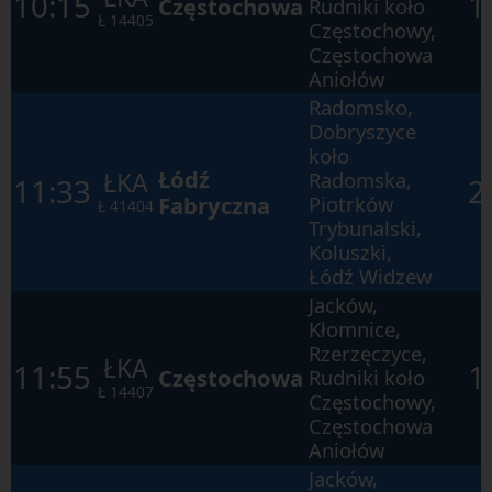
10:15
1
Częstochowa
Rudniki koło
elementach
w
Ł
14405
Częstochowy,
ramach
Częstochowa
otwartego
okna.
Aniołów
Radomsko,
Dobryszyce
koło
Łódź
ŁKA
Radomska,
11:33
2
Fabryczna
Piotrków
Ł
41404
Trybunalski,
Koluszki,
Łódź Widzew
Jacków,
Kłomnice,
Rzerzęczyce,
ŁKA
11:55
1
Częstochowa
Rudniki koło
Ł
14407
Częstochowy,
Częstochowa
Aniołów
Jacków,