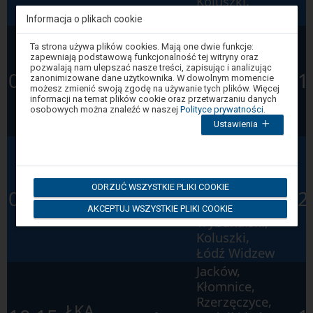
Koluszki,
Łódź Widzew
Informacja o plikach cookie
Jacków,
Uwaga,
Ta strona używa plików cookies. Mają one dwie funkcje:
Kłomnice,
znajdujesz
zapewniają podstawową funkcjonalność tej witryny oraz
Rzerzęczyce,
się
pozwalają nam ulepszać nasze treści, zapisując i analizując
ŁKA
w
09:20
1
Częstochowa
Rudniki koło
zanonimizowane dane użytkownika. W dowolnym momencie
oknie
możesz zmienić swoją zgodę na używanie tych plików. Więcej
Ł
14403
Częstochowy,
modalnym.
informacji na temat plików cookie oraz przetwarzaniu danych
W
Częstochowa
osobowych można znaleźć w naszej
Polityce prywatności
.
celu
Aniołów
Ustawienia
zamknięcia
okna
Radomsko,
modalnego
wybierz
Dobryszyce
którąś
koło
z
PR
Łódź
ODRZUĆ WSZYSTKIE PLIKI COOKIE
Radomska,
opcji
09:54
2
dostępnych
R
Fabryczna
Piotrków
AKCEPTUJ WSZYSTKIE PLIKI COOKIE
na
41208
Trybunalski,
końcu
okna.
Koluszki,
Wciśnij
Łódź Widzew
tab
by
Jacków,
poruszać
się
Kłomnice,
po
Rzerzęczyce,
kolejnych
ŁKA