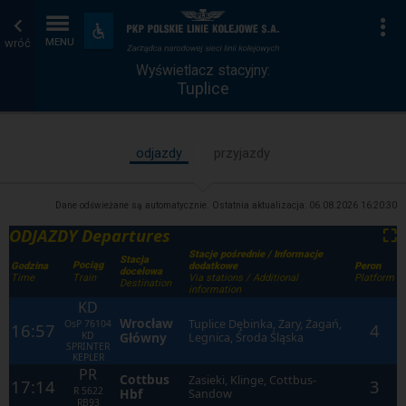
Wyświetlacz
Strona
Na
Dostępność
i
wróć
MENU
stacyjny
główna
udogodnienia
Wyświetlacz stacyjny:
Tuplice
odjazdy
przyjazdy
Dane odświeżane są automatycznie. Ostatnia aktualizacja:
06.08.2026 16:20:30
ODJAZDY Departures
⛶
Stacje pośrednie / Informacje
Stacja
Pociąg
Godzina
dodatkowe
Peron
docelowa
Time
Via stations / Additional
Platform
Train
Destination
information
KD
Wrocław
Tuplice Dębinka, Żary, Żagań,
OsP
76104
16:57
4
KD
Główny
Legnica, Środa Śląska
SPRINTER
KEPLER
PR
Cottbus
Zasieki, Klinge, Cottbus-
17:14
3
R
5622
Hbf
Sandow
RB93