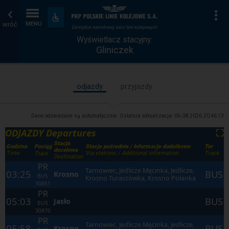
Wyświetlacz
Strona
Na
Dostępność
i
wróć
MENU
stacyjny
główna
udogodnienia
Wyświetlacz stacyjny:
Gliniczek
odjazdy
przyjazdy
Dane odświeżane są automatycznie. Ostatnia aktualizacja:
06.08.2026 20:46:13
ODJAZDY Departures
⛶
Stacja
Godzina
Stacje pośrednie / Informacje dodatkowe
Tor
Pociąg
docelowa
Time
Via stations / Additional information
Track
Train
Destination
PR
Tarnowiec, Jedlicze Męcinka, Jedlicze,
03:25
BUS
Krosno
BUS
Krosno Turaszówka, Krosno Polanka
30851
PR
05:03
BUS
Jasło
BUS
30870
PR
Tarnowiec, Jedlicze Męcinka, Jedlicze,
05:58
BUS
Krosno