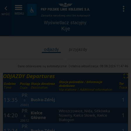
Wyświetlacz
Strona
Na
Dostępność
i
wróć
MENU
stacyjny
główna
udogodnienia
Wyświetlacz stacyjny:
Kije
odjazdy
przyjazdy
Dane odświeżane są automatycznie. Ostatnia aktualizacja:
08.08.2026 11:47:46
ODJAZDY Departures
⛶
Stacje pośrednie / Informacje
Godzina
Stacja docelowa
Tor
Pociąg
dodatkowe
Time
Destination
Track
Train
Via stations / Additional information
PR
13:35
1
Busko-Zdrój
R
20603
PR
Włoszczowice, Nida, Sitkówka
Kielce
14:20
1
Nowiny, Kielce Słowik, Kielce
R
Główne
Białogon
20612
PR
17:24
1
Busko-Zdrój