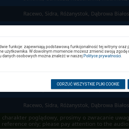
Racewo, Sidra, Różanystok, Dąbrowa Biało
Sokółka, Geniusze, Rozedranka, Machnacz, 
Racewo, Sidra, Różanystok, Dąbrowa Biało
 dwie funkcje: zapewniają podstawową funkcjonalność tej witryny oraz 
ane użytkownika. W dowolnym momencie możesz zmienić swoją zgodę na 
niu danych osobowych można znaleźć w naszej
Polityce prywatności
.
Sokółka, Geniusze, Rozedranka, Machnacz, 
Racewo, Sidra, Różanystok, Dąbrowa Biało
ODRZUĆ WSZYSTKIE PLIKI COOKIE
Sokółka, Geniusze, Rozedranka, Machnacz, 
Racewo, Sidra, Różanystok, Dąbrowa Biało
 charakter poglądowy, prosimy o zwracanie uwag
 reference only; please pay attention to the aud