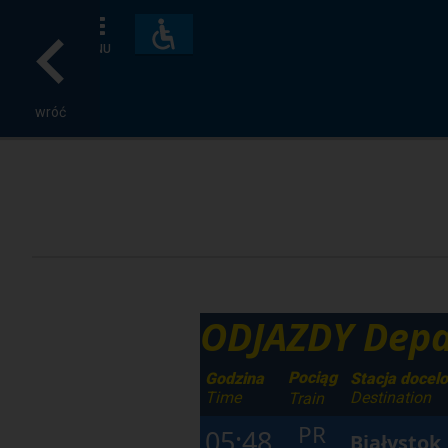
Dostępność
i
MENU
udogodnienia
wróć
ODJAZDY Depa
Pociąg
Godzina
Stacja docel
Time
Destination
Train
PR
05:48
Białystok