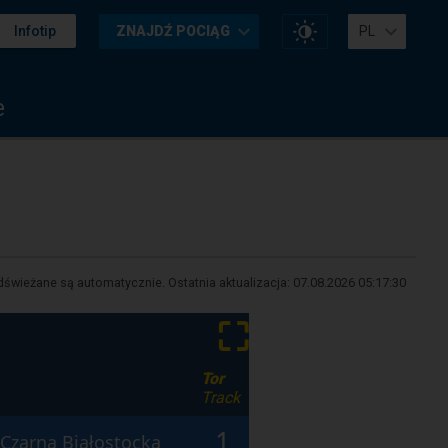
Zmień
Infotip
ZNAJDŹ POCIĄG
PL
kontrast
na
stronie
e
świeżane są automatycznie. Ostatnia aktualizacja:
07.08.2026 05:17:30
⛶
Tor
Track
1
Czarna Białostocka