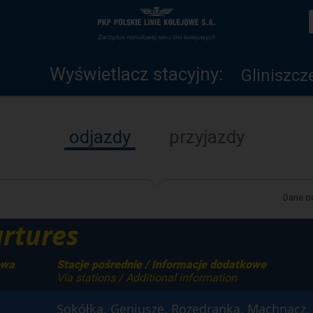
Wyświetlacz
Strona
stacyjny
główna
Wyświetlacz stacyjny:
Gliniszcz
odjazdy
przyjazdy
Dane od
rtures
owa
Stacje pośrednie / Informacje dodatkowe
Via stations / Additional information
Sokółka, Geniusze, Rozedranka, Machnacz, 