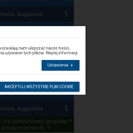
1
stocka, Augustów
1
Czarna Białostocka
1
stocka, Augustów
pozwalają nam ulepszać nasze treści,
używanie tych plików. Więcej informacji
1
Czarna Białostocka
Ustawienia
1
stocka, Augustów
AKCEPTUJ WSZYSTKIE PLIKI COOKIE
1
Czarna Białostocka
1
stocka, Augustów
i na komunikaty głosowe *
io announcements. •