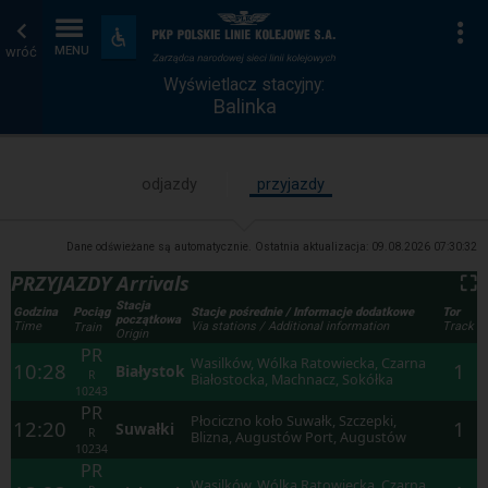
Wyświetlacz
Strona
Na
Dostępność
i
wróć
MENU
stacyjny
główna
udogodnienia
Wyświetlacz stacyjny:
Balinka
odjazdy
przyjazdy
Dane odświeżane są automatycznie. Ostatnia aktualizacja:
09.08.2026 07:30:32
PRZYJAZDY Arrivals
⛶
Stacja
Godzina
Stacje pośrednie / Informacje dodatkowe
Tor
Pociąg
początkowa
Time
Via stations / Additional information
Track
Train
Origin
PR
Wasilków, Wólka Ratowiecka, Czarna
10:28
1
Białystok
R
Białostocka, Machnacz, Sokółka
10243
PR
Płociczno koło Suwałk, Szczepki,
12:20
1
Suwałki
R
Blizna, Augustów Port, Augustów
10234
PR
Wasilków, Wólka Ratowiecka, Czarna