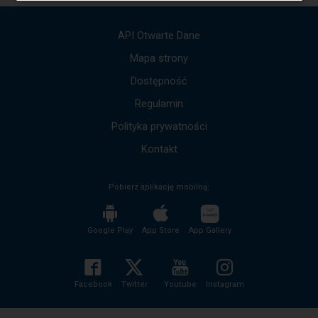
okna.
Wciśnij
tab
API Otwarte Dane
by
poruszać
Mapa strony
się
po
kolejnych
Dostępność
elementach
w
Regulamin
ramach
otwartego
Polityka prywatności
okna.
Kontakt
Pobierz aplikację mobilną:
Google Play
App Store
App Gallery
Facebook
Twitter
Youtube
Instagram