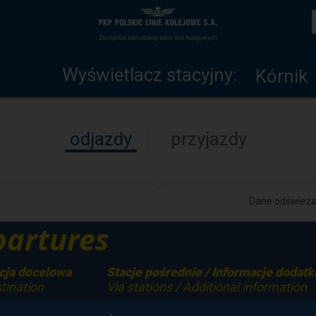
Wyświetlacz
Strona
stacyjny
główna
Wyświetlacz stacyjny:
Kórnik
odjazdy
przyjazdy
Dane odświeżan
artures
cja docelowa
Stacje pośrednie / Informacje dodat
tination
Via stations / Additional information