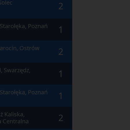
Solec
2
 Starołęka, Poznań
1
Jarocin, Ostrów
2
, Swarzędz,
1
 Starołęka, Poznań
1
ź Kaliska,
2
 Centralna