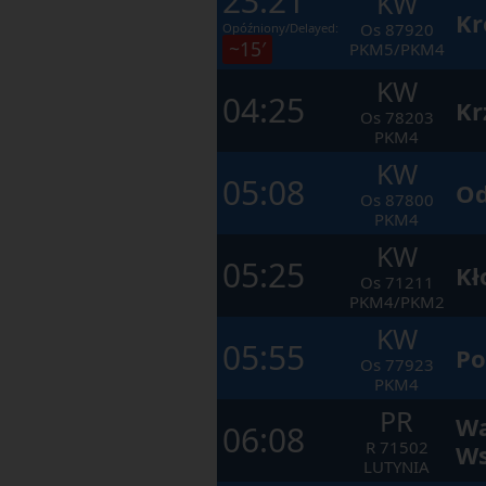
23:21
KW
Kr
Os
87920
Opóźniony/Delayed:
~15′
PKM5/PKM4
KW
04:25
Kr
Os
78203
PKM4
KW
05:08
Od
Os
87800
PKM4
KW
05:25
Kł
Os
71211
PKM4/PKM2
KW
05:55
Po
Os
77923
PKM4
PR
Wa
06:08
R
71502
Ws
LUTYNIA