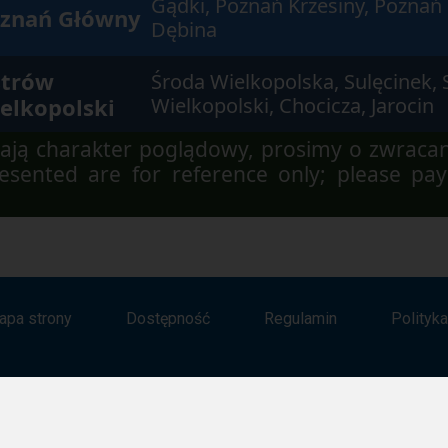
Gądki, Poznań Krzesiny, Poznań
znań Główny
Dębina
trów
Środa Wielkopolska, Sulęcinek, 
elkopolski
Wielkopolski, Chocicza, Jarocin
ją charakter poglądowy, prosimy o zwraca
sented are for reference only; please pay
apa strony
Dostępność
Regulamin
Polityk