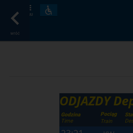
Dostępność
i
MENU
udogodnienia
wróć
ODJAZDY Dep
Pociąg
Godzina
Sta
Time
Des
Train