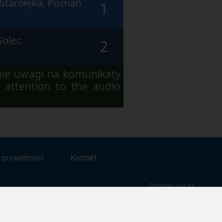
 Starołęka, Poznań
1
Solec
2
nie uwagi na komunikaty
 attention to the audio
a prywatności
Kontakt
Obserwuj nas na:
Facebook
Twitter
Youtube
Instagram