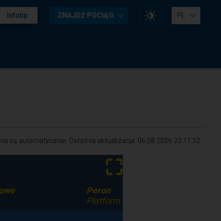
Zmień
Infotip
ZNAJDŹ POCIĄG
PL
kontrast
na
stronie
e są automatycznie. Ostatnia aktualizacja:
06.08.2026 23:11:52
⛶
kowe
Peron
Platform