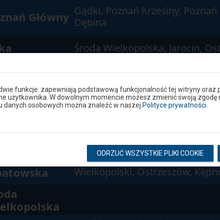
Gądki, Poznań Krzesiny, Poznań
znań Główny
Dębina
ka
Środa Wielkopolska, Jarocin, Os
atowska
Wielkopolski, Ostrzeszów, Kępn
Gądki, Poznań Krzesiny, Poznań
znań Główny
 dwie funkcje: zapewniają podstawową funkcjonalność tej witryny oraz 
Dębina
ane użytkownika. W dowolnym momencie możesz zmienić swoją zgodę na 
niu danych osobowych można znaleźć w naszej
Polityce prywatności
.
Środa Wielkopolska, Sulęcinek, 
otoszyn
Wielkopolski, Chocicza, Jarocin
ODRZUĆ WSZYSTKIE PLIKI COOKIE
ka
Środa Wielkopolska, Jarocin, Os
atowska
Wielkopolski, Ostrzeszów, Kępn
oda
elkopolska