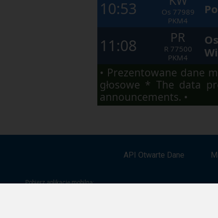
10:53
Po
Os
77989
PKM4
PR
Os
11:08
R
77500
Wi
PKM4
• Prezentowane dane ma
głosowe * The data pre
announcements. •
API Otwarte Dane
M
Pobierz aplikację mobilną:
Google Play
App Store
App Gallery