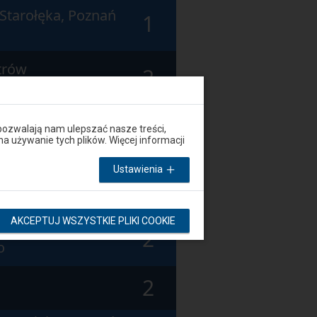
 Starołęka, Poznań
1
trów
2
o
 Starołęka, Poznań
1
pozwalają nam ulepszać nasze treści,
używanie tych plików. Więcej informacji
Ustawienia
Solec
2
AKCEPTUJ WSZYSTKIE PLIKI COOKIE
trów
2
o
2