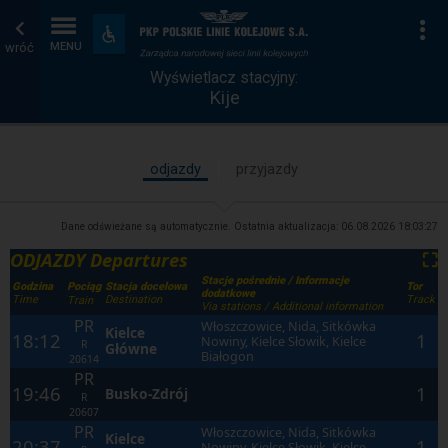
Wyświetlacz
Strona
Na
Dostępność
i
wróć
MENU
stacyjny
główna
udogodnienia
Wyświetlacz stacyjny:
Kije
odjazdy
przyjazdy
Dane odświeżane są automatycznie. Ostatnia aktualizacja:
06.08.2026 18:03:27
ODJAZDY Departures
⛶
Stacje pośrednie / Informacje
Godzina
Stacja docelowa
Tor
Pociąg
dodatkowe
Time
Destination
Track
Train
Via stations / Additional information
PR
Włoszczowice, Nida, Sitkówka
Kielce
18:12
1
Nowiny, Kielce Słowik, Kielce
R
Główne
Białogon
20614
PR
19:46
1
Busko-Zdrój
R
20607
PR
Włoszczowice, Nida, Sitkówka
Kielce
20:37
1
Nowiny, Kielce Słowik, Kielce