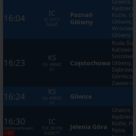
Gliwice,
Kędzierz
IC
Poznań
Koźle, O
16:04
IC
3717
Główny
Główne, 
FAŁAT
Wrocław
Główny
Ruda Ślą
Katowice
Sosnowi
KS
16:23
Częstochowa
Główny,
Os
40682
Dąbrowa
S1
Górnicza
Zawierci
KS
16:24
Gliwice
Os
40923
S1
Gliwice,
Kędzierz
16:30
IC
Koźle, Pr
Jelenia Góra
TLK
36103
Opóźniony/Delayed:
Nysa,
~15′
SUDETY