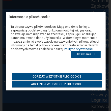
Kamienie
Ząbkowic
Ruda Ślą
Ruda Che
Informacja o plikach cookie
Dąbrowa
Katowice
KS
Uwaga,
16:47
Ta strona używa plików cookies. Mają one dwie funkcje:
Górnicza
Sosnowi
znajdujesz
Os
40970
zapewniają podstawową funkcjonalność tej witryny oraz
się
Główny,
Ząbkowice
S1
pozwalają nam ulepszać nasze treści, zapisując i analizując
w
zanonimizowane dane użytkownika. W dowolnym momencie
Dąbrowa
oknie
możesz zmienić swoją zgodę na używanie tych plików. Więcej
modalnym.
Górnicza
informacji na temat plików cookie oraz przetwarzaniu danych
W
osobowych można znaleźć w naszej
Polityce prywatności
.
KS
celu
16:49
Ustawienia
Gliwice
zamknięcia
Os
40625
okna
S1
modalnego
wybierz
Gliwice,
którąś
Kędzierz
z
ODRZUĆ WSZYSTKIE PLIKI COOKIE
Koźle, O
opcji
IC
Szczecin
dostępnych
16:59
Główne,
AKCEPTUJ WSZYSTKIE PLIKI COOKIE
IC
3819
na
Główny
Wrocław
końcu
MEHOFFER
okna.
Główny,
Wciśnij
Legnica
tab
by
Katowice
poruszać
się