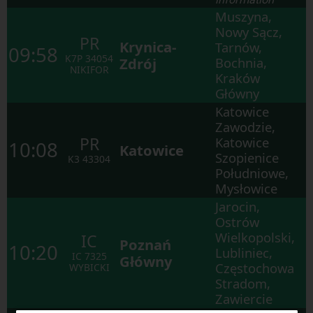
Muszyna,
Nowy Sącz,
PR
Krynica-
Tarnów,
09:58
K7P
34054
Zdrój
Bochnia,
NIKIFOR
Kraków
Główny
Katowice
Zawodzie,
PR
Katowice
10:08
Katowice
Szopienice
K3
43304
Południowe,
Mysłowice
Jarocin,
Ostrów
Wielkopolski,
IC
Poznań
10:20
Lubliniec,
IC
7325
Główny
Częstochowa
WYBICKI
Stradom,
Zawiercie