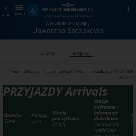
Wyświetlacz
Strona
Na
Dostępność
i
wróć
MENU
stacyjny
główna
udogodnienia
Wyświetlacz stacyjny:
Jaworzno Szczakowa
odjazdy
przyjazdy
Dane odświeżane są automatycznie. Ostatnia aktualizacja:
09.08.2026
09:54:17
PRZYJAZDY Arrivals
Stacje
pośrednie /
Stacja
Informacje
Godzina
P
Pociąg
początkowa
dodatkowe
Time
Pl
Train
Origin
Via stations /
Additional
information