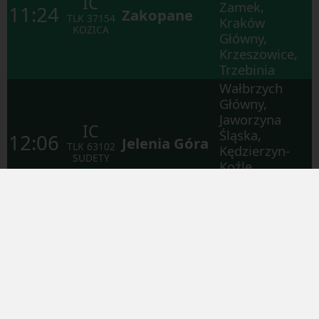
IC
Zamek,
11:24
Zakopane
TLK
37154
Kraków
KOZICA
Główny,
Krzeszowice,
Trzebinia
Wałbrzych
Główny,
Jaworzyna
IC
Śląska,
12:06
Jelenia Góra
TLK
63102
Kędzierzyn-
SUDETY
Koźle,
Gliwice,
Katowice
Kraków
Zabłocie,
Kraków
KS
Kraków
Główny,
12:08
OsP
34056
Płaszów
Kraków
S3 GIBKI
CUG
Łobzów,
Krzeszowice,