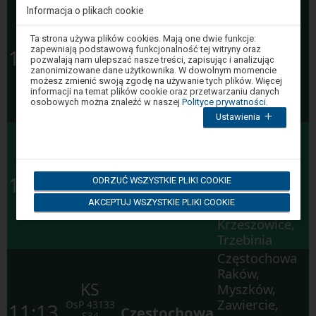
Szczecin
Informacja o plikach cookie
Dąbie,
Stargard,
Uwaga,
Ta strona używa plików cookies. Mają one dwie funkcje:
IC
znajdujesz
Szczecin
Poznań
zapewniają podstawową funkcjonalność tej witryny oraz
10:49
się
pozwalają nam ulepszać nasze treści, zapisując i analizując
IC
8330
Główny
Główny,
w
zanonimizowane dane użytkownika. W dowolnym momencie
ŚLĄZAK
oknie
Wrocław
możesz zmienić swoją zgodę na używanie tych plików. Więcej
modalnym.
informacji na temat plików cookie oraz przetwarzaniu danych
Główny,
W
osobowych można znaleźć w naszej
Polityce prywatności
.
celu
Katowice
Ustawienia
zamknięcia
Kraków
okna
modalnego
Zabłocie,
wybierz
Kraków
którąś
z
Kraków
PR
Główny,
11:10
ODRZUĆ WSZYSTKIE PLIKI COOKIE
opcji
Płaszów
Kraków
dostępnych
K3
34306
AKCEPTUJ WSZYSTKIE PLIKI COOKIE
na
Łobzów,
końcu
Krzeszowice,
okna.
Wciśnij
Trzebinia
tab
Częstochowa
by
poruszać
Raków,
się
KS
Myszków,
po
kolejnych
Zawiercie,
OsP
43133
11:13
Częstochowa
elementach
S34