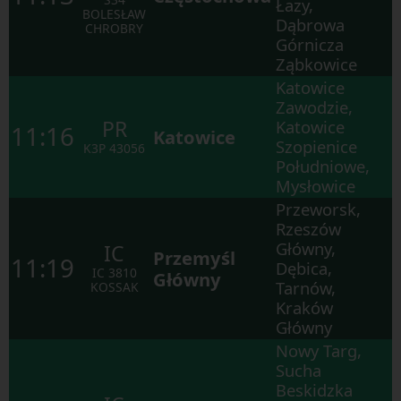
Łazy,
w
BOLESŁAW
ramach
Dąbrowa
CHROBRY
otwartego
Górnicza
okna.
Ząbkowice
Katowice
Zawodzie,
PR
Katowice
11:16
Katowice
Szopienice
K3P
43056
Południowe,
Mysłowice
Przeworsk,
Rzeszów
Główny,
IC
Przemyśl
11:19
Dębica,
IC
3810
Główny
Tarnów,
KOSSAK
Kraków
Główny
Nowy Targ,
Sucha
Beskidzka