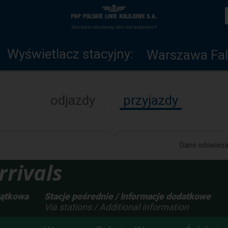
Wyświetlacz
Strona
stacyjny
główna
Wyświetlacz stacyjny:
Warszawa Fal
odjazdy
przyjazdy
Dane odświeżan
rivals
zątkowa
Stacje pośrednie / Informacje dodatkowe
Via stations / Additional information