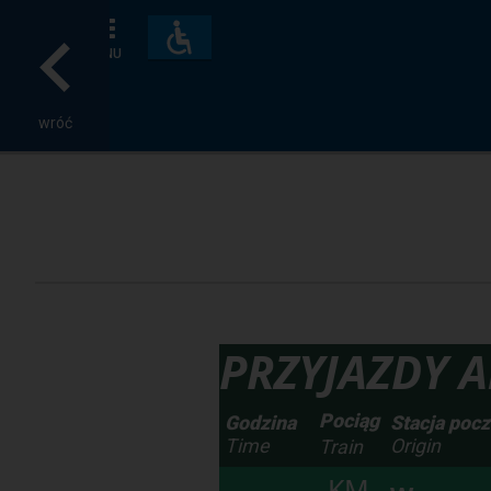
Dostępność
i
MENU
udogodnienia
wróć
PRZYJAZDY Ar
Pociąg
Godzina
Stacja poc
Time
Origin
Train
KM