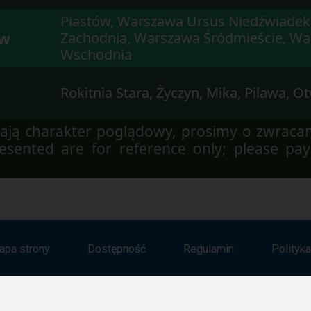
Piastów, Warszawa Ursus Niedźwiade
ów
Zachodnia, Warszawa Śródmieście, W
Wschodnia
Rokitnia Stara, Życzyn, Mika, Pilawa, O
ją charakter poglądowy, prosimy o zwraca
sented are for reference only; please pay
apa strony
Dostępność
Regulamin
Polityk