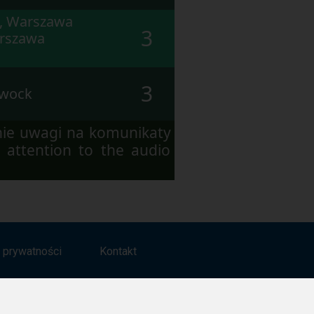
k, Warszawa
3
arszawa
3
twock
nie uwagi na komunikaty
 attention to the audio
a prywatności
Kontakt
Obserwuj nas na: