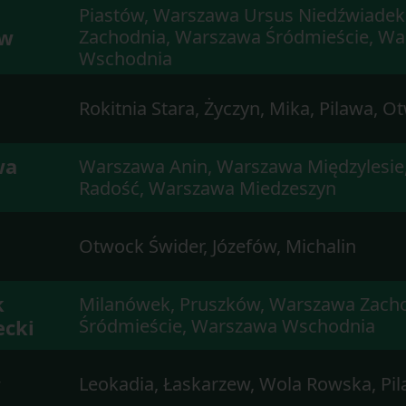
Piastów, Warszawa Ursus Niedźwiade
ów
Zachodnia, Warszawa Śródmieście, W
Wschodnia
Rokitnia Stara, Życzyn, Mika, Pilawa, O
wa
Warszawa Anin, Warszawa Międzylesie
Radość, Warszawa Miedzeszyn
Otwock Świder, Józefów, Michalin
k
Milanówek, Pruszków, Warszawa Zach
cki
Śródmieście, Warszawa Wschodnia
w
Leokadia, Łaskarzew, Wola Rowska, Pi