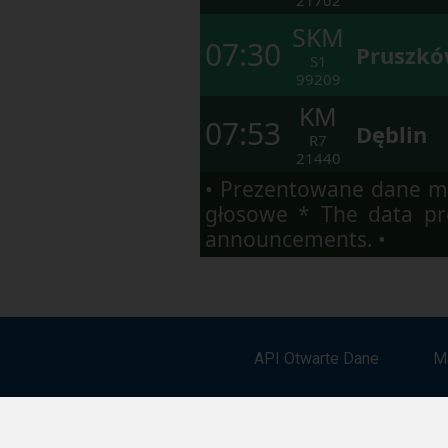
SKM
07:30
Pruszk
S1
99209
KM
07:53
Dęblin
R7
21440
• Prezentowane dane ma
głosowe * The data pre
announcements. •
API Otwarte Dane
M
Pobierz aplikację mobilną: