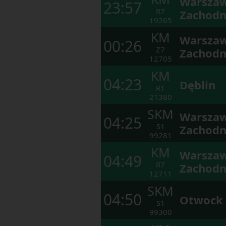
Warsza
23:57
R7
Zachodn
19265
KM
Warsza
00:26
Z7
Zachodn
12705
KM
04:23
Dęblin
R1
21380
SKM
Warsza
04:25
S1
Zachodn
99281
KM
Warsza
04:49
R7
Zachodn
12711
SKM
04:50
Otwock
S1
99300