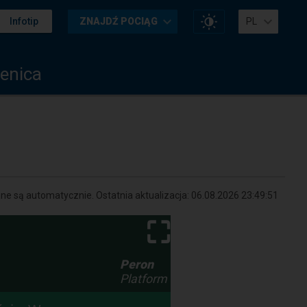
Zmień
Infotip
ZNAJDŹ POCIĄG
PL
kontrast
na
stronie
enica
e są automatycznie. Ostatnia aktualizacja:
06.08.2026 23:49:51
⛶
Peron
Platform