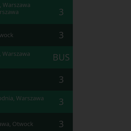
k, Warszawa
3
arszawa
3
twock
, Warszawa
BUS
3
odnia, Warszawa
3
3
lawa, Otwock