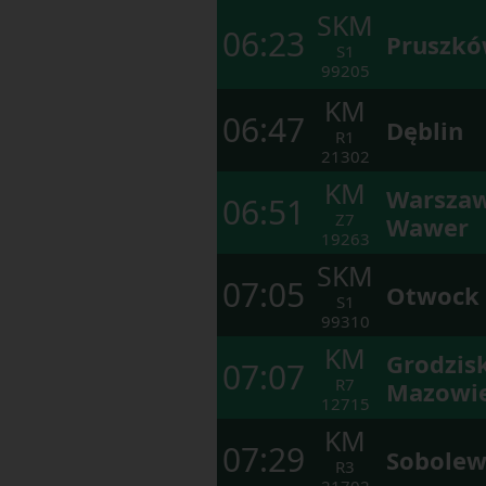
końcu
SKM
okna.
06:23
Pruszk
Wciśnij
S1
tab
99205
by
poruszać
KM
się
06:47
Dęblin
po
R1
kolejnych
21302
elementach
KM
w
Warsza
06:51
ramach
Z7
otwartego
Wawer
okna.
19263
SKM
07:05
Otwock
S1
99310
KM
Grodzis
07:07
R7
Mazowie
12715
KM
07:29
Sobole
R3
21702