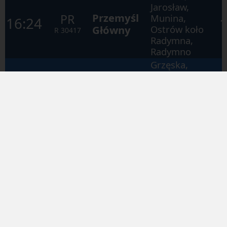
Jarosław,
Przemyśl
PR
Munina,
16:24
Główny
Ostrów koło
R
30417
Radymna,
Radymno
Grzęska,
Rogóżno
koło
Rzeszów
PR
16:32
Łańcuta,
Główny
R
30462
Kosina,
Głuchów,
Łańcut
Gniewczyna,
Leżajsk,
Stalowa
Nowa
PR
16:40
Wola
Sarzyna,
R
32510
Rudnik nad
Rozwadów
Sanem,
Nisko
Jarosław,