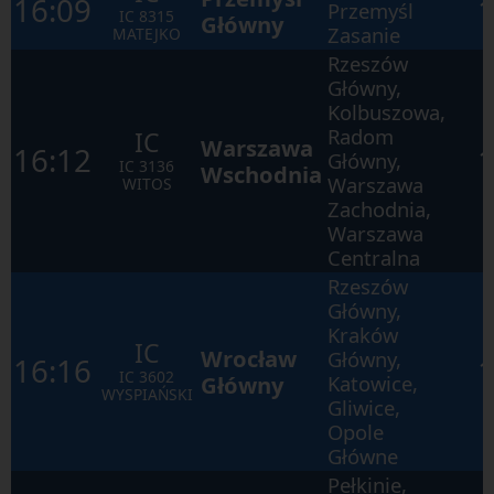
16:09
okna.
Przemyśl
IC
8315
Główny
Zasanie
MATEJKO
Rzeszów
Główny,
Kolbuszowa,
Radom
IC
Warszawa
16:12
Główny,
IC
3136
Wschodnia
Warszawa
WITOS
Zachodnia,
Warszawa
Centralna
Rzeszów
Główny,
Kraków
IC
Wrocław
Główny,
16:16
IC
3602
Główny
Katowice,
WYSPIAŃSKI
Gliwice,
Opole
Główne
Pełkinie,