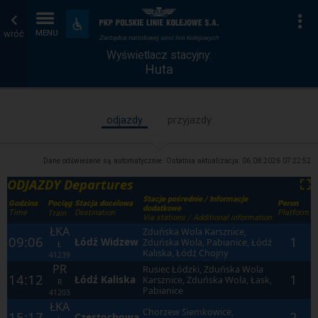
Wyświetlacz
Strona
Na
Dostępność
i
wróć
MENU
stacyjny
główna
udogodnienia
Wyświetlacz stacyjny:
Huta
odjazdy
przyjazdy
Dane odświeżane są automatycznie. Ostatnia aktualizacja:
06.08.2026 07:22:52
ODJAZDY Departures
⛶
Stacje pośrednie / Informacje
Godzina
Stacja docelowa
Peron
Pociąg
dodatkowe
Time
Destination
Platform
Train
Via stations / Additional information
ŁKA
Zduńska Wola Karsznice,
09:06
1
Łódź Widzew
Zduńska Wola, Pabianice, Łódź
Ł
Kaliska, Łódź Chojny
41239
PR
Rusiec Łódzki, Zduńska Wola
14:12
1
Łódź Kaliska
Karsznice, Zduńska Wola, Łask,
R
Pabianice
41203
ŁKA
Chorzew Siemkowice,
15:17
2
Częstochowa