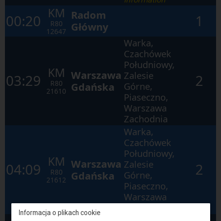
KM
Radom
00:20
1
R80
Główny
12647
Warka,
Czachówek
Południowy,
KM
Warszawa
Zalesie
03:29
2
R80
Gdańska
Górne,
21610
Piaseczno,
Warszawa
Zachodnia
Warka,
Czachówek
Południowy,
KM
Warszawa
Zalesie
04:09
2
R80
Gdańska
Górne,
21612
Piaseczno,
Warszawa
Zachodnia
Informacja o plikach cookie
Warka,