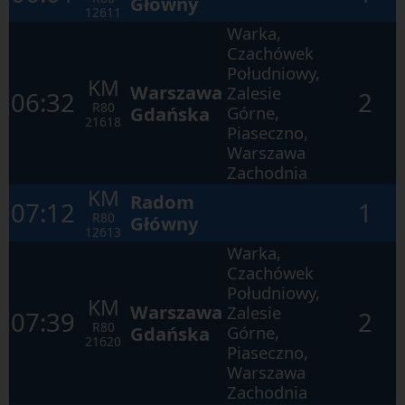
Główny
otwartego
12611
okna.
Warka,
Czachówek
Południowy,
KM
Warszawa
Zalesie
06:32
2
R80
Gdańska
Górne,
21618
Piaseczno,
Warszawa
Zachodnia
KM
Radom
07:12
1
R80
Główny
12613
Warka,
Czachówek
Południowy,
KM
Warszawa
Zalesie
07:39
2
R80
Gdańska
Górne,
21620
Piaseczno,
Warszawa
Zachodnia