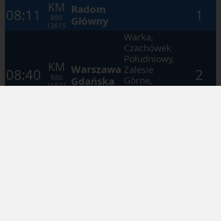
KM
Radom
08:11
1
R80
Główny
12615
Warka,
Czachówek
Południowy,
KM
Warszawa
Zalesie
08:40
2
R80
Gdańska
Górne,
21622
Piaseczno,
Warszawa
Zachodnia
KM
Radom
09:20
1
R80
Główny
12617
Warka,
Czachówek
Południowy,
KM
Warszawa
Zalesie
09:39
2
R80
Gdańska
Górne,
21624
Piaseczno,