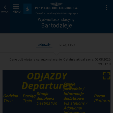
Wyświetlacz
Strona
Na
Dostępność
i
wróć
MENU
stacyjny
główna
udogodnienia
Wyświetlacz stacyjny:
Bartodzieje
odjazdy
przyjazdy
Dane odświeżane są automatycznie. Ostatnia aktualizacja:
06.08.2026
23:31:18
ODJAZDY
⛶
Departures
Stacje
pośrednie /
Stacja
Informacje
Godzina
Peron
Pociąg
docelowa
dodatkowe
Time
Platform
Train
Destination
Via stations /
Additional
information