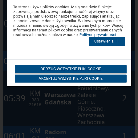
Uwaga,
Czachówek
Ta strona używa plików cookies. Mają one dwie funkcje:
znajdujesz
zapewniają podstawową funkcjonalność tej witryny oraz
Południowy,
się
KM
pozwalają nam ulepszać nasze treści, zapisując i analizując
Warszawa
Zalesie
w
04:39
2
zanonimizowane dane użytkownika. W dowolnym momencie
oknie
R80
Gdańska
Górne,
możesz zmienić swoją zgodę na używanie tych plików. Więcej
modalnym.
21614
informacji na temat plików cookie oraz przetwarzaniu danych
Piaseczno,
W
osobowych można znaleźć w naszej
Polityce prywatności
.
celu
Warszawa
Ustawienia
zamknięcia
Zachodnia
okna
modalnego
KM
Radom
wybierz
04:46
1
którąś
R8
Główny
z
29431
ODRZUĆ WSZYSTKIE PLIKI COOKIE
opcji
Warka,
dostępnych
AKCEPTUJ WSZYSTKIE PLIKI COOKIE
na
Czachówek
końcu
Południowy,
okna.
KM
Wciśnij
Warszawa
Zalesie
05:39
2
tab
R80
Gdańska
Górne,
by
21616
poruszać
Piaseczno,
się
Warszawa
po
kolejnych
Zachodnia
elementach
KM
w
Radom
06:01
1
ramach
R80