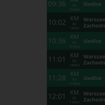
09:36
Siedlce
R2
91860
KM
Warsza
10:02
R2
Zachodn
19861
KM
10:36
Siedlce
R2
91862
KM
Warsza
11:01
R2
Zachodn
19863
KM
11:28
Siedlce
R2
91864
KM
Warsza
12:01
R2
Zachodn
19865