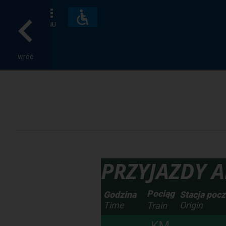
Dostępność
i
MENU
udogodnienia
wróć
PRZYJAZDY Ar
Pociąg
Godzina
Stacja poc
Time
Origin
Train
KM