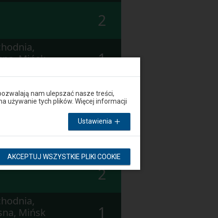
2
hodnia,
1
sna, Mińsk
2
pozwalają nam ulepszać nasze treści,
używanie tych plików. Więcej informacji
hodnia,
Ustawienia
1
sna, Mińsk
AKCEPTUJ WSZYSTKIE PLIKI COOKIE
2
hodnia,
1
sna, Mińsk