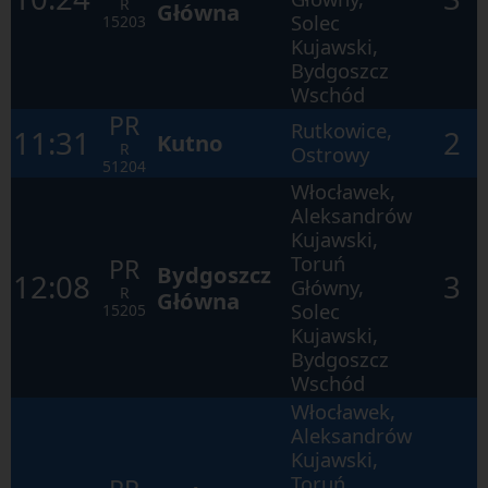
R
ramach
Główna
Solec
15203
otwartego
okna.
Kujawski,
Bydgoszcz
Wschód
PR
Rutkowice,
11:31
2
Kutno
R
Ostrowy
51204
Włocławek,
Aleksandrów
Kujawski,
Toruń
PR
Bydgoszcz
12:08
3
Główny,
R
Główna
Solec
15205
Kujawski,
Bydgoszcz
Wschód
Włocławek,
Aleksandrów
Kujawski,
Toruń