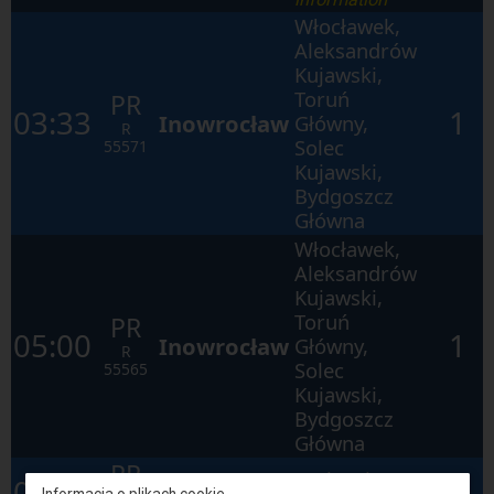
Włocławek,
Aleksandrów
Kujawski,
Toruń
PR
03:33
1
Inowrocław
Główny,
R
Solec
55571
Kujawski,
Bydgoszcz
Główna
Włocławek,
Aleksandrów
Kujawski,
Toruń
PR
05:00
1
Inowrocław
Główny,
R
Solec
55565
Kujawski,
Bydgoszcz
Główna
PR
Rutkowice,
05:24
2
Kutno
Informacja o plikach cookie