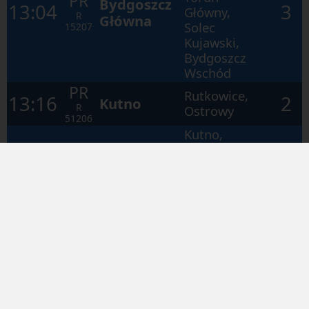
PR
Bydgoszcz
13:04
3
Główny,
R
Główna
Solec
15207
Kujawski,
Bydgoszcz
Wschód
PR
Rutkowice,
13:16
2
Kutno
R
Ostrowy
51206
Kutno,
Łęczyca,
PR
Łódź
14:51
2
Ozorków,
R
Kaliska
Zgierz, Łódź
51216
Żabieniec
Wiktorowo,
Czerniewice,
Gołaszewo
PR
Toruń
15:04
3
Kujawskie,
R
Główny
Włocławek,
15209
Aleksandrów
Kujawski