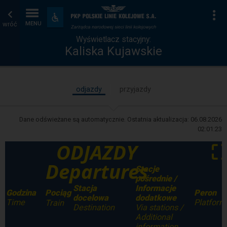
Wyświetlacz
Strona
Na
Dostępność
i
wróć
MENU
stacyjny
główna
udogodnienia
Wyświetlacz stacyjny:
Kaliska Kujawskie
odjazdy
przyjazdy
Dane odświeżane są automatycznie. Ostatnia aktualizacja:
06.08.2026
02:01:23
ODJAZDY
Departures
Stacje
pośrednie /
Stacja
Informacje
Godzina
Peron
Pociąg
docelowa
dodatkowe
Time
Platform
Train
Destination
Via stations /
Additional
information