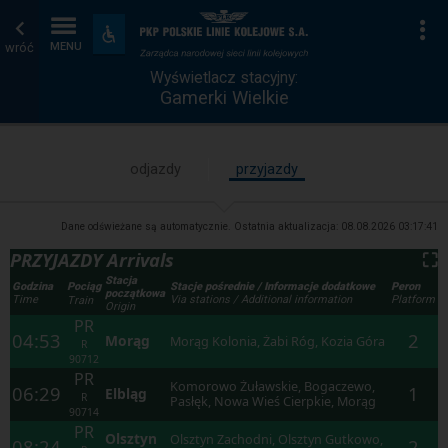
Wyświetlacz
Strona
Na
Dostępność
i
wróć
MENU
stacyjny
główna
udogodnienia
Wyświetlacz stacyjny:
Gamerki Wielkie
odjazdy
przyjazdy
Dane odświeżane są automatycznie. Ostatnia aktualizacja:
08.08.2026 03:17:41
PRZYJAZDY Arrivals
⛶
Stacja
Godzina
Stacje pośrednie / Informacje dodatkowe
Peron
Pociąg
początkowa
Time
Via stations / Additional information
Platform
Train
Origin
PR
04:53
2
Morąg
Morąg Kolonia, Żabi Róg, Kozia Góra
R
90712
PR
Komorowo Żuławskie, Bogaczewo,
06:29
1
Elbląg
R
Pasłęk, Nowa Wieś Cierpkie, Morąg
90714
PR
Olsztyn
Olsztyn Zachodni, Olsztyn Gutkowo,
08:24
2