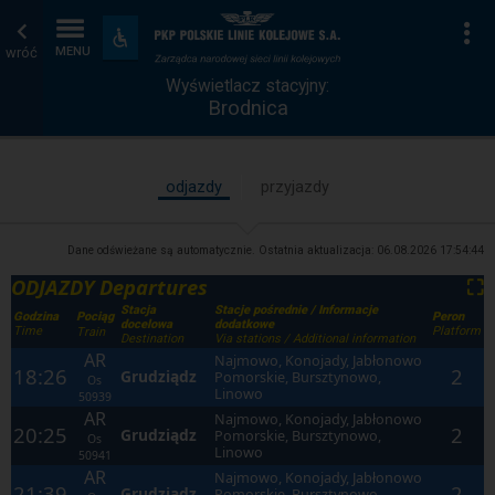
Wyświetlacz
Strona
Na
Dostępność
i
wróć
MENU
stacyjny
główna
udogodnienia
Wyświetlacz stacyjny:
Brodnica
odjazdy
przyjazdy
Dane odświeżane są automatycznie. Ostatnia aktualizacja:
06.08.2026 17:54:44
ODJAZDY Departures
⛶
Stacja
Stacje pośrednie / Informacje
Godzina
Peron
Pociąg
docelowa
dodatkowe
Time
Platform
Train
Destination
Via stations / Additional information
AR
Najmowo, Konojady, Jabłonowo
18:26
2
Grudziądz
Pomorskie, Bursztynowo,
Os
Linowo
50939
AR
Najmowo, Konojady, Jabłonowo
20:25
2
Grudziądz
Pomorskie, Bursztynowo,
Os
Linowo
50941
AR
Najmowo, Konojady, Jabłonowo
21:39
2
Grudziądz
Pomorskie, Bursztynowo,