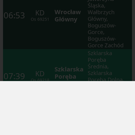
Śląska,
Wrocław
KD
Wałbrzych
06:53
Główny
Główny,
Os
69251
Boguszów-
Gorce,
Boguszów-
Gorce Zachód
Szklarska
Poręba
Średnia,
Szklarska
KD
Szklarska
07:39
Poręba
Poręba Dolna,
Os
69218
Górna
Górzyniec,
Piechowice,
Jelenia Góra
Wrocław
Grabiszyn,
Jaworzyna
Śląska,
Wrocław
KD
Wałbrzych