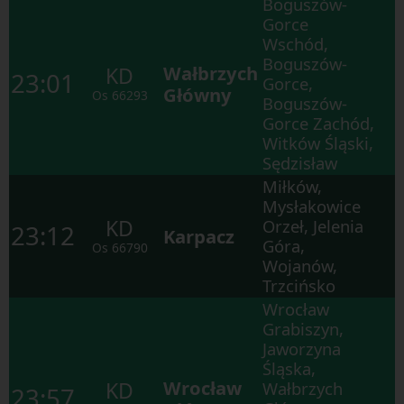
Boguszów-
Gorce
Wschód,
Boguszów-
Wałbrzych
KD
23:01
Gorce,
Główny
Os
66293
Boguszów-
Gorce Zachód,
Witków Śląski,
Sędzisław
Miłków,
Mysłakowice
KD
Orzeł, Jelenia
23:12
Karpacz
Góra,
Os
66790
Wojanów,
Trzcińsko
Wrocław
Grabiszyn,
Jaworzyna
Śląska,
Wrocław
KD
Wałbrzych
23:57