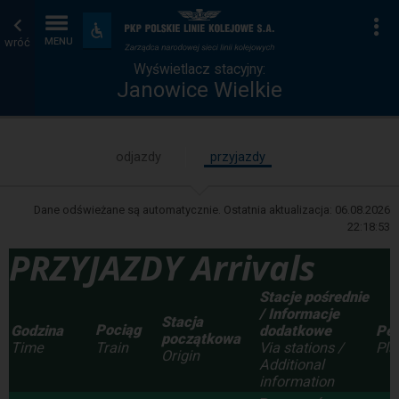
Wyświetlacz
Strona
Na
Dostępność
i
wróć
MENU
stacyjny
główna
udogodnienia
Wyświetlacz stacyjny:
Janowice Wielkie
odjazdy
przyjazdy
Dane odświeżane są automatycznie. Ostatnia aktualizacja:
06.08.2026
22:18:53
PRZYJAZDY Arrivals
Stacje pośrednie
/ Informacje
Stacja
Pociąg
Godzina
dodatkowe
Pe
początkowa
Time
Via stations /
Pla
Train
Origin
Additional
information