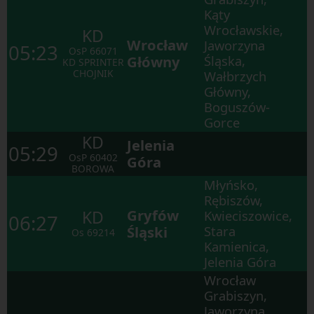
elementach
Kąty
w
ramach
Wrocławskie,
KD
otwartego
Wrocław
Jaworzyna
05:23
okna.
OsP
66071
Główny
Śląska,
KD SPRINTER
CHOJNIK
Wałbrzych
Główny,
Boguszów-
Gorce
KD
Jelenia
05:29
OsP
60402
Góra
BOROWA
Młyńsko,
Rębiszów,
Gryfów
KD
Kwieciszowice,
06:27
Śląski
Stara
Os
69214
Kamienica,
Jelenia Góra
Wrocław
Grabiszyn,
Jaworzyna