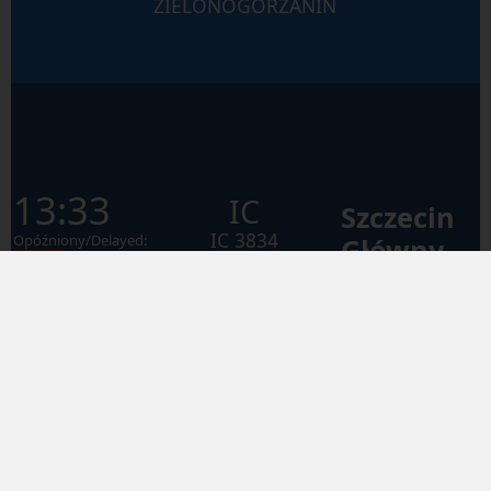
ZIELONOGÓRZANIN
13:33
IC
Szczecin
IC
3834
Opóźniony/Delayed:
Główny
~10′
ZAMOYSKI
Warszawa
KM
14:06