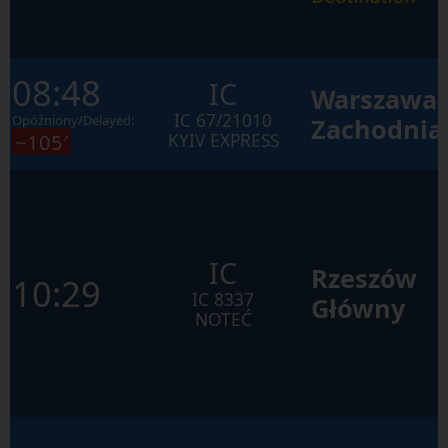
08:48
IC
Warszawa
IC
67/21010
Opóźniony/Delayed:
Zachodnia
~105′
KYIV EXPRESS
IC
Rzeszów
10:29
IC
8337
Główny
NOTEĆ