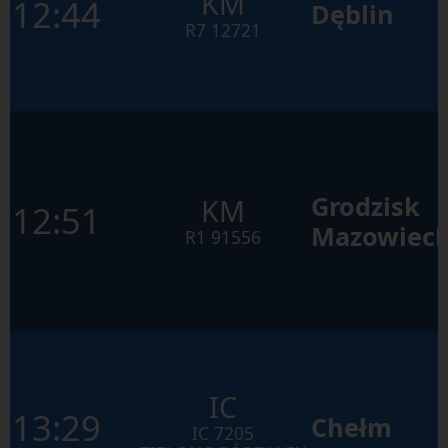
KM
12:44
Dęblin
R7
12721
Grodzisk
KM
12:51
Mazowieck
R1
91556
IC
13:29
Chełm
IC
7205