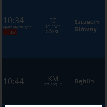
10:34
IC
Szczecin
IC
2802
Opóźniony/Delayed:
Główny
~105′
GÓRSKI
KM
10:44
Dęblin
R7
12719