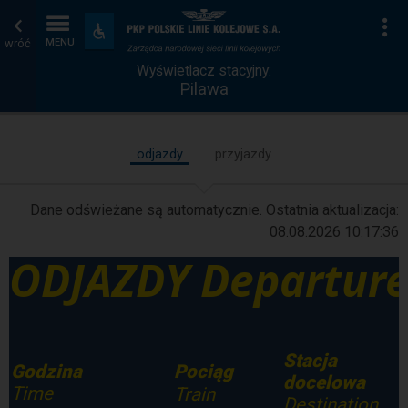
Wyświetlacz
Strona
Na
Dostępność
i
wróć
MENU
stacyjny
główna
udogodnienia
Wyświetlacz stacyjny:
Pilawa
odjazdy
przyjazdy
Dane odświeżane są automatycznie. Ostatnia aktualizacja:
08.08.2026 10:17:36
ODJAZDY Departure
Stacja
Pociąg
Godzina
docelowa
Time
Train
Destination