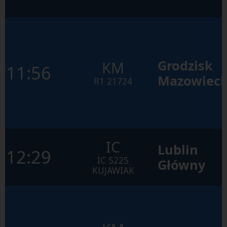
w
ramach
otwartego
okna.
Grodzisk
KM
11:56
Mazowieck
R1
21724
IC
Lublin
12:29
IC
5225
Główny
KUJAWIAK