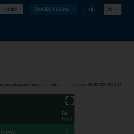
Zmień
Infotip
ZNAJDŹ POCIĄG
PL
kontrast
na
stronie
świeżane są automatycznie. Ostatnia aktualizacja:
06.08.2026 13:52:11
⛶
Tor
Track
1
Grajewo