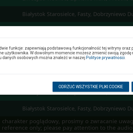
Białystok Starosielce, Fasty, Dobrzyniewo 
Ełk Szyba Wschód, Lipińskie Małe, Prostki, 
Białystok Starosielce, Fasty, Dobrzyniewo 
 dwie funkcje: zapewniają podstawową funkcjonalność tej witryny oraz 
ane użytkownika. W dowolnym momencie możesz zmienić swoją zgodę na 
niu danych osobowych można znaleźć w naszej
Polityce prywatności
.
Ełk Szyba Wschód, Lipińskie Małe, Prostki, 
Białystok Starosielce, Fasty, Dobrzyniewo 
ODRZUĆ WSZYSTKIE PLIKI COOKIE
Ełk Szyba Wschód, Lipińskie Małe, Prostki, 
Białystok Starosielce, Fasty, Dobrzyniewo 
 charakter poglądowy, prosimy o zwracanie uwag
 reference only; please pay attention to the aud