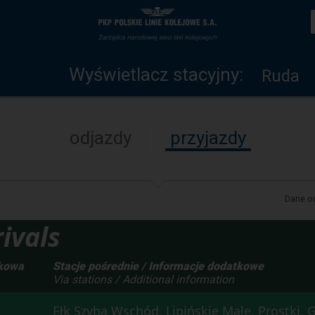
Wyświetlacz
Strona
stacyjny
główna
Wyświetlacz stacyjny:
Ruda
odjazdy
przyjazdy
Dane od
ivals
tkowa
Stacje pośrednie / Informacje dodatkowe
Via stations / Additional information
Ełk Szyba Wschód, Lipińskie Małe, Prostki, 