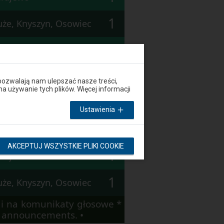
1
Duże, Knyszyn, Osowiec
1
Grajewo
1
Duże, Knyszyn, Osowiec
pozwalają nam ulepszać nasze treści,
używanie tych plików. Więcej informacji
1
Grajewo
Ustawienia
1
Duże, Knyszyn, Osowiec
AKCEPTUJ WSZYSTKIE PLIKI COOKIE
1
Grajewo
1
Duże, Knyszyn, Osowiec
i na komunikaty głosowe *
io announcements. •