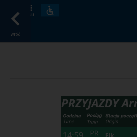
Dostępność
i
MENU
udogodnienia
wróć
PRZYJAZDY Arr
Pociąg
Godzina
Stacja począ
Time
Origin
Train
PR
14:59
Ełk