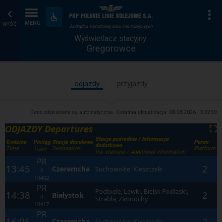
Wyświetlacz
Strona
Na
Dostępność
i
wróć
MENU
stacyjny
główna
udogodnienia
Wyświetlacz stacyjny:
Gregorowce
odjazdy
przyjazdy
Dane odświeżane są automatycznie. Ostatnia aktualizacja:
08.08.2026 13:22:59
ODJAZDY Departures
⛶
Stacje pośrednie / Informacje
Godzina
Stacja docelowa
Peron
Pociąg
dodatkowe
Time
Destination
Platform
Train
Via stations / Additional information
PR
13:45
2
Czeremcha
Suchowolce, Kleszczele
R
10402
PR
Podbiele, Lewki, Bielsk Podlaski,
14:38
2
Białystok
R
Strabla, Zimnochy
10417
PR
16:06
2
Czeremcha
Suchowolce, Kleszczele