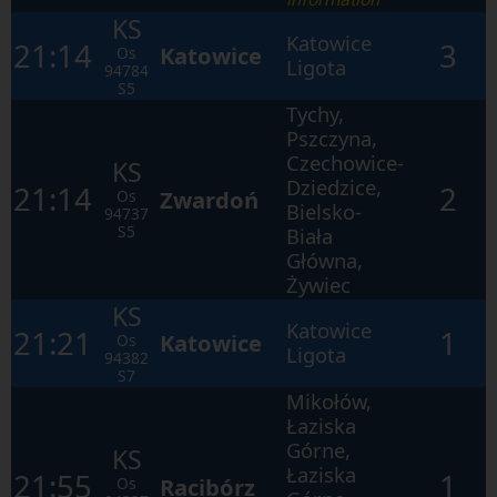
KS
Katowice
21:14
3
Katowice
Os
Ligota
94784
S5
Tychy,
Pszczyna,
Czechowice-
KS
Dziedzice,
21:14
2
Zwardoń
Os
Bielsko-
94737
S5
Biała
Główna,
Żywiec
KS
Katowice
21:21
1
Katowice
Os
Ligota
94382
S7
Mikołów,
Łaziska
Górne,
KS
Łaziska
21:55
1
Racibórz
Os