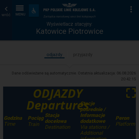
Wyświetlacz
Strona
Na
Dostępność
i
wróć
MENU
stacyjny
główna
udogodnienia
Wyświetlacz stacyjny:
Katowice Piotrowice
odjazdy
przyjazdy
Dane odświeżane są automatycznie. Ostatnia aktualizacja:
06.08.2026
20:42:15
ODJAZDY
⛶
Departures
Stacje
pośrednie /
Stacja
Informacje
Godzina
Peron
Pociąg
docelowa
dodatkowe
Time
Platform
Train
Destination
Via stations /
Additional
information