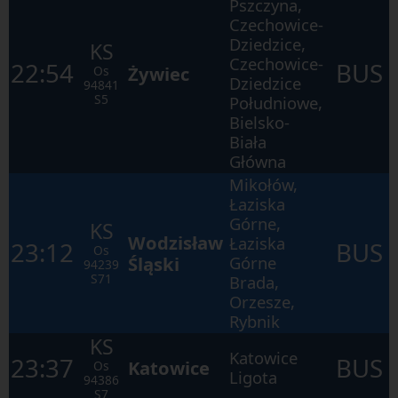
Pszczyna,
by
poruszać
Czechowice-
się
Dziedzice,
po
KS
kolejnych
Czechowice-
22:54
BUS
Żywiec
elementach
Os
Dziedzice
w
94841
ramach
S5
Południowe,
otwartego
Bielsko-
okna.
Biała
Główna
Mikołów,
Łaziska
Górne,
KS
Wodzisław
Łaziska
23:12
BUS
Os
Śląski
Górne
94239
S71
Brada,
Orzesze,
Rybnik
KS
Katowice
23:37
BUS
Katowice
Os
Ligota
94386
S7