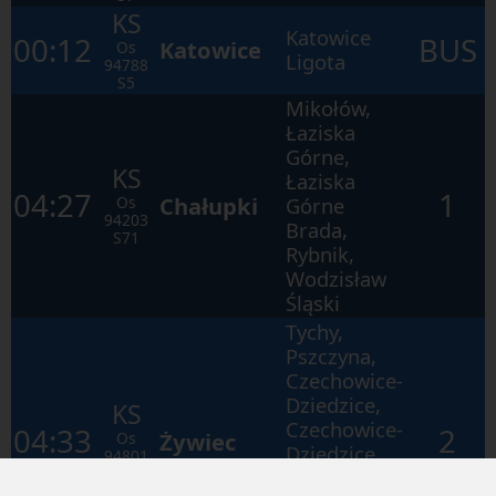
KS
Katowice
00:12
BUS
Katowice
Os
Ligota
94788
S5
Mikołów,
Łaziska
Górne,
KS
Łaziska
04:27
1
Chałupki
Os
Górne
94203
Brada,
S71
Rybnik,
Wodzisław
Śląski
Tychy,
Pszczyna,
Czechowice-
Dziedzice,
KS
Czechowice-
04:33
2
Żywiec
Os
Dziedzice
94801
S5
Południowe,