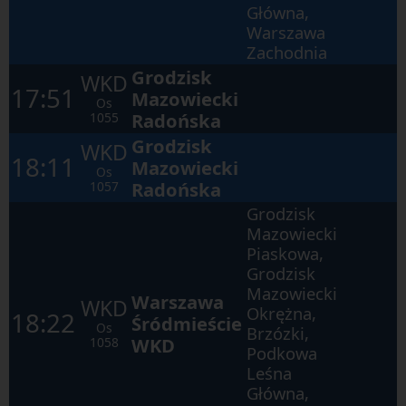
Główna,
elementach
w
Warszawa
ramach
Zachodnia
otwartego
okna.
Grodzisk
WKD
17:51
Mazowiecki
Os
Radońska
1055
Grodzisk
WKD
18:11
Mazowiecki
Os
Radońska
1057
Grodzisk
Mazowiecki
Piaskowa,
Grodzisk
Mazowiecki
Warszawa
WKD
Okrężna,
18:22
Śródmieście
Os
Brzózki,
WKD
1058
Podkowa
Leśna
Główna,