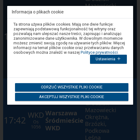
Mazowiecki
Piaskowa,
Informacja o plikach cookie
Grodzisk
Uwaga,
Ta strona używa plików cookies. Mają one dwie funkcje:
Mazowiecki
znajdujesz
Warszawa
WKD
zapewniają podstawową funkcjonalność tej witryny oraz
się
Okrężna,
17:22
pozwalają nam ulepszać nasze treści, zapisując i analizując
Śródmieście
w
Os
zanonimizowane dane użytkownika. W dowolnym momencie
Brzózki,
oknie
WKD
1054
możesz zmienić swoją zgodę na używanie tych plików. Więcej
Podkowa
modalnym.
informacji na temat plików cookie oraz przetwarzaniu danych
W
Leśna
osobowych można znaleźć w naszej
Polityce prywatności
.
celu
Ustawienia
Główna,
zamknięcia
okna
Warszawa
modalnego
Zachodnia
wybierz
którąś
Grodzisk
z
ODRZUĆ WSZYSTKIE PLIKI COOKIE
opcji
Mazowiecki
dostępnych
Piaskowa,
AKCEPTUJ WSZYSTKIE PLIKI COOKIE
na
Grodzisk
końcu
okna.
Mazowiecki
Warszawa
Wciśnij
WKD
Okrężna,
tab
17:42
Śródmieście
by
Os
Brzózki,
poruszać
WKD
1056
Podkowa
się
po
Leśna
kolejnych