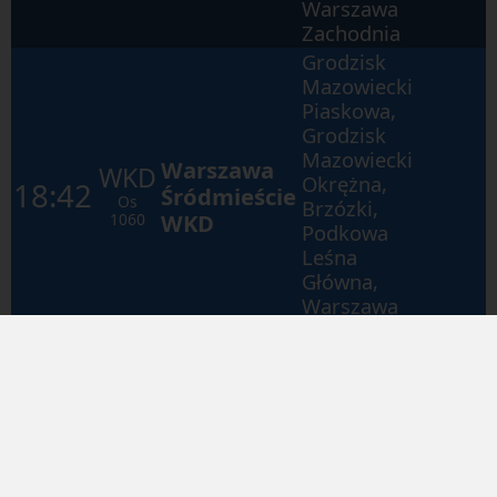
Warszawa
Zachodnia
Grodzisk
Mazowiecki
Piaskowa,
Grodzisk
Mazowiecki
Warszawa
WKD
Okrężna,
18:42
Śródmieście
Os
Brzózki,
WKD
1060
Podkowa
Leśna
Główna,
Warszawa
Zachodnia
Grodzisk
WKD
18:51
Mazowiecki
Os
Radońska
1059
Grodzisk
WKD
19:11
Mazowiecki
Os
1061