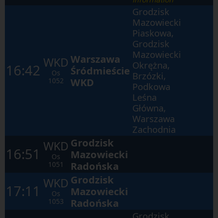
Grodzisk
Mazowiecki
Piaskowa,
Grodzisk
Mazowiecki
Warszawa
WKD
Okrężna,
16:42
Śródmieście
Os
Brzózki,
WKD
1052
Podkowa
Leśna
Główna,
Warszawa
Zachodnia
Grodzisk
WKD
16:51
Mazowiecki
Os
Radońska
1051
Grodzisk
WKD
17:11
Mazowiecki
Os
Radońska
1053
Grodzisk