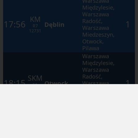
Warszawa
Międzylesie,
Warszawa
KM
Radość,
17:56
1
Dęblin
R7
Warszawa
12731
Miedzeszyn,
Otwock,
Pilawa
Warszawa
Międzylesie,
Warszawa
Radość,
SKM
18:15
1
Otwock
Warszawa
S1
Miedzeszyn,
99253
Warszawa
Falenica,
Michalin
Warszawa
Wawer,
Warszawa