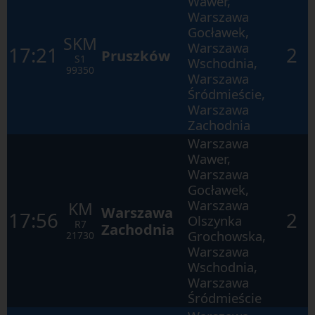
Wawer,
elementach
Warszawa
w
ramach
Gocławek,
otwartego
SKM
Warszawa
okna.
17:21
2
Pruszków
S1
Wschodnia,
99350
Warszawa
Śródmieście,
Warszawa
Zachodnia
Warszawa
Wawer,
Warszawa
Gocławek,
Warszawa
KM
Warszawa
17:56
2
Olszynka
R7
Zachodnia
Grochowska,
21730
Warszawa
Wschodnia,
Warszawa
Śródmieście