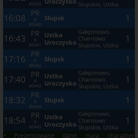
Uroczysko
otwartego
Słupskie, Ustka
80439
okna.
PR
16:08
1
Słupsk
R
80440
Gałęzinowo,
PR
Ustka
16:43
1
Charnowo
R
Uroczysko
Słupskie, Ustka
80441
PR
17:16
1
Słupsk
R
80442
Gałęzinowo,
PR
Ustka
17:40
1
Charnowo
R
Uroczysko
Słupskie, Ustka
80443
PR
18:32
1
Słupsk
R
80444
Gałęzinowo,
PR
Ustka
18:54
1
Charnowo
R
Uroczysko
Słupskie, Ustka
80445
• Prezentowane dane mają charakter