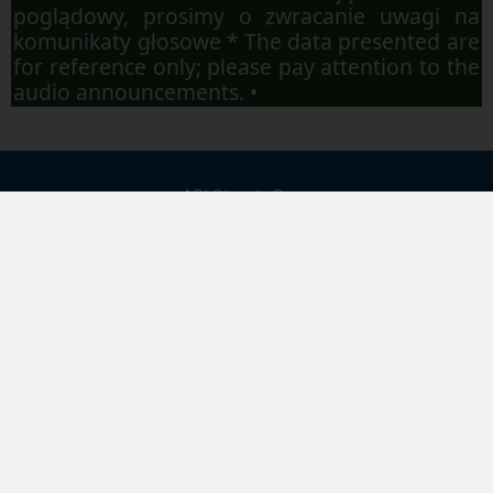
poglądowy, prosimy o zwracanie uwagi na
komunikaty głosowe * The data presented are
for reference only; please pay attention to the
audio announcements. •
API Otwarte Dane
Mapa strony
Dostępność
Regulamin
Polityka prywatności
Kontakt
Pobierz aplikację mobilną: