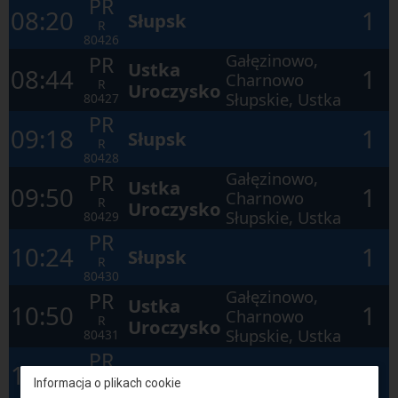
PR
08:20
1
Słupsk
R
80426
Gałęzinowo,
PR
Ustka
08:44
1
Charnowo
R
Uroczysko
Słupskie, Ustka
80427
PR
09:18
1
Słupsk
R
80428
Gałęzinowo,
PR
Ustka
09:50
1
Charnowo
R
Uroczysko
Słupskie, Ustka
80429
PR
10:24
1
Słupsk
R
80430
Gałęzinowo,
PR
Ustka
10:50
1
Charnowo
R
Uroczysko
Słupskie, Ustka
80431
PR
11:24
1
Słupsk
R
Informacja o plikach cookie
80432