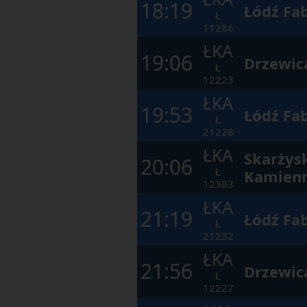
18:19
Łódź Fa
Ł
11286
ŁKA
19:06
Drzewic
Ł
12223
ŁKA
19:53
Łódź Fa
Ł
21228
ŁKA
Skarżys
20:06
Ł
Kamien
12383
ŁKA
21:19
Łódź Fa
Ł
21232
ŁKA
21:56
Drzewic
Ł
12227