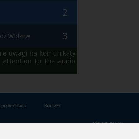
2
3
ódź Widzew
nie uwagi na komunikaty
 attention to the audio
a prywatności
Kontakt
Obserwuj nas na: