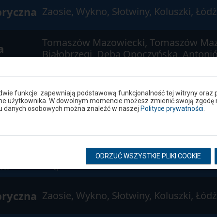
bryczna
Zaosie, Wykno, Słotwiny, Koluszki, Łód
Tomaszów Mazowiecki, Tomaszów Maz
a
Białobrzegi, Dęba Opoczyńska, Antonió
bryczna
Zaosie, Wykno, Słotwiny, Koluszki, Łód
 dwie funkcje: zapewniają podstawową funkcjonalność tej witryny oraz 
ane użytkownika. W dowolnym momencie możesz zmienić swoją zgodę na 
niu danych osobowych można znaleźć w naszej
Polityce prywatności
.
bryczna
Zaosie, Wykno, Słotwiny, Koluszki, Łód
ko-
Tomaszów Mazowiecki, Jeleń, Opoczno,
ODRZUĆ WSZYSTKIE PLIKI COOKIE
na
Stąporków
bryczna
Zaosie, Wykno, Słotwiny, Koluszki, Łód