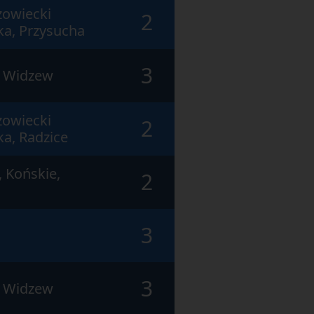
owiecki
2
ka, Przysucha
3
ź Widzew
owiecki
2
a, Radzice
 Końskie,
2
3
3
ź Widzew