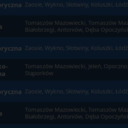
bryczna
Zaosie, Wykno, Słotwiny, Koluszki, Łód
Tomaszów Mazowiecki, Tomaszów Maz
a
Białobrzegi, Antoniów, Dęba Opoczyńsk
bryczna
Zaosie, Wykno, Słotwiny, Koluszki, Łód
ko-
Tomaszów Mazowiecki, Jeleń, Opoczno,
na
Stąporków
bryczna
Zaosie, Wykno, Słotwiny, Koluszki, Łód
Tomaszów Mazowiecki, Tomaszów Maz
a
Białobrzegi, Antoniów, Dęba Opoczyńsk