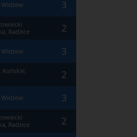
3
ź Widzew
owiecki
2
a, Radzice
3
ź Widzew
 Końskie,
2
3
ź Widzew
owiecki
2
a, Radzice