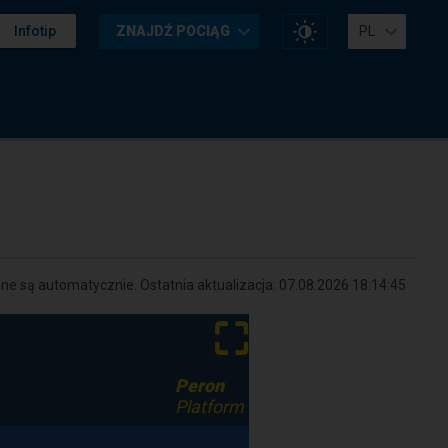
Zmień
Infotip
ZNAJDŹ POCIĄG
PL
kontrast
na
stronie
e są automatycznie. Ostatnia aktualizacja:
07.08.2026 18:14:45
⛶
Peron
Platform