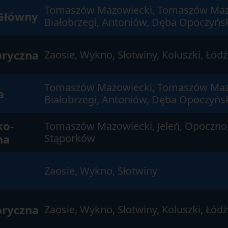
Tomaszów Mazowiecki, Tomaszów Maz
Główny
Białobrzegi, Antoniów, Dęba Opoczyńs
bryczna
Zaosie, Wykno, Słotwiny, Koluszki, Łód
Tomaszów Mazowiecki, Tomaszów Maz
a
Białobrzegi, Antoniów, Dęba Opoczyńsk
ko-
Tomaszów Mazowiecki, Jeleń, Opoczno,
na
Stąporków
i
Zaosie, Wykno, Słotwiny
bryczna
Zaosie, Wykno, Słotwiny, Koluszki, Łód