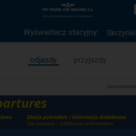
Wyświetlacz
Strona
stacyjny
główna
Wyświetlacz stacyjny:
Skrzynki
odjazdy
przyjazdy
Dane odświeżan
artures
elowa
Stacje pośrednie / Informacje dodatkowe
Via stations / Additional information