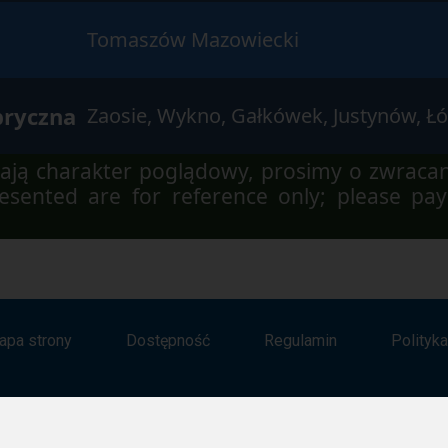
Tomaszów Mazowiecki
bryczna
Zaosie, Wykno, Gałkówek, Justynów, Ł
ją charakter poglądowy, prosimy o zwraca
sented are for reference only; please pay
apa strony
Dostępność
Regulamin
Polityk