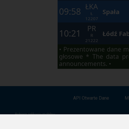
ŁKA
09:58
Spała
Ł
12207
PR
10:21
Łódź Fa
R
21222
• Prezentowane dane ma
głosowe * The data pre
announcements. •
API Otwarte Dane
M
Pobierz aplikację mobilną: