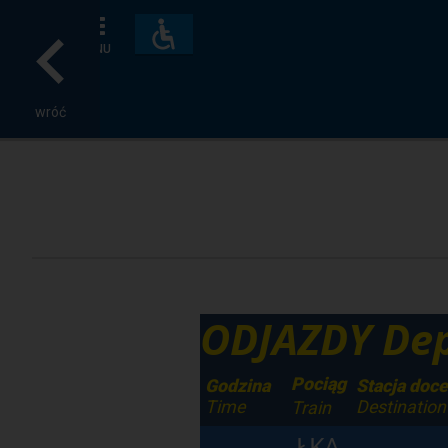
Dostępność
i
MENU
udogodnienia
wróć
ODJAZDY Dep
Pociąg
Godzina
Stacja doc
Time
Destination
Train
ŁKA