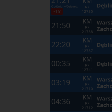
21:21
KM
Dębli
R7
Opóźniony/Delayed:
~15′
12735
KM
Wars
21:50
R7
Zach
21738
KM
22:20
Dębli
R7
12737
KM
00:35
Dębli
R7
12741
KM
Wars
03:19
R7
Zach
21710
KM
Wars
04:36
R7
Zach
21712