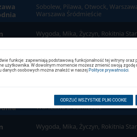
zawa
Sobolew, Pilawa, Otwock, Warszaw
odnia
Warszawa Śródmieście
n
Wygoda, Mika, Życzyn, Rokitnia Sta
zawa
Sobolew, Pilawa, Otwock, Warszaw
odnia
Warszawa Śródmieście
 dwie funkcje: zapewniają podstawową funkcjonalność tej witryny oraz 
ane użytkownika. W dowolnym momencie możesz zmienić swoją zgodę na 
niu danych osobowych można znaleźć w naszej
Polityce prywatności
.
n
Wygoda, Mika, Życzyn, Rokitnia Sta
zawa
Sobolew, Pilawa, Otwock, Warszaw
ODRZUĆ WSZYSTKIE PLIKI COOKIE
odnia
Warszawa Śródmieście
n
Wygoda, Mika, Życzyn, Rokitnia Sta