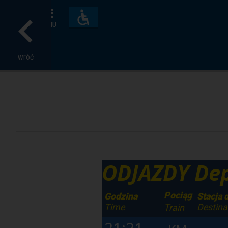
Dostępność
i
MENU
udogodnienia
wróć
ODJAZDY Dep
Pociąg
Godzina
Stacja 
Time
Destina
Train