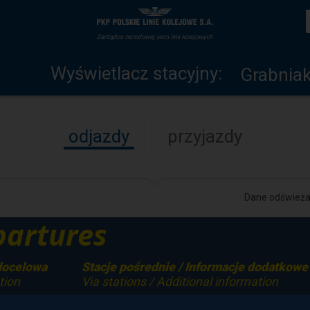
Wyświetlacz
Strona
stacyjny
główna
Wyświetlacz stacyjny:
Grabnia
odjazdy
przyjazdy
Dane odświeżan
artures
docelowa
Stacje pośrednie / Informacje dodatkowe
tion
Via stations / Additional information