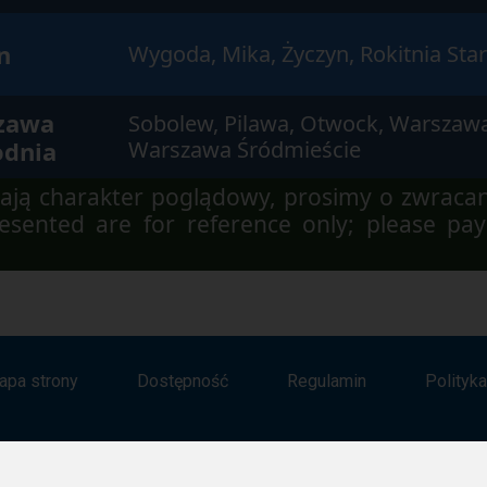
n
Wygoda, Mika, Życzyn, Rokitnia Sta
zawa
Sobolew, Pilawa, Otwock, Warszaw
odnia
Warszawa Śródmieście
ją charakter poglądowy, prosimy o zwraca
sented are for reference only; please pay
apa strony
Dostępność
Regulamin
Polityk