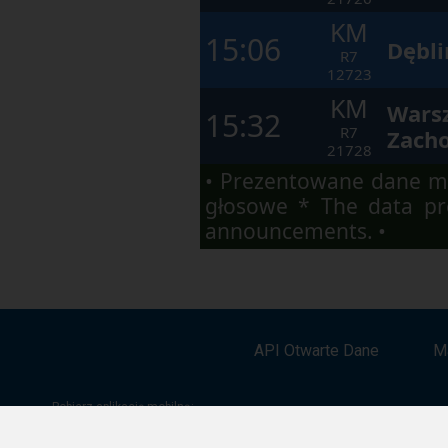
KM
15:06
Dębli
R7
12723
KM
Wars
15:32
R7
Zach
21728
• Prezentowane dane ma
głosowe * The data pre
announcements. •
API Otwarte Dane
M
Pobierz aplikację mobilną: