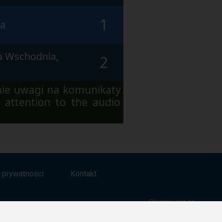
1
ra
a Wschodnia,
2
nie uwagi na komunikaty
 attention to the audio
a prywatności
Kontakt
Obserwuj nas na: