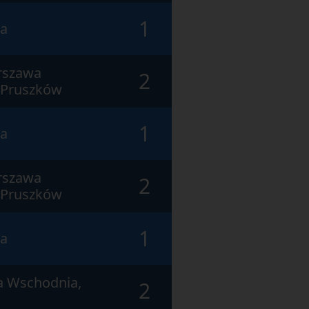
1
ra
rszawa
2
 Pruszków
1
ra
rszawa
2
 Pruszków
1
ra
a Wschodnia,
2