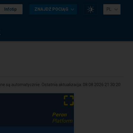
Zmień
Infotip
ZNAJDŹ POCIĄG
PL
kontrast
na
stronie
k
e są automatycznie. Ostatnia aktualizacja:
08.08.2026 21:30:20
⛶
Peron
Platform