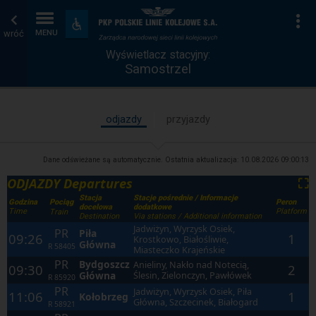
Wyświetlacz
Strona
Na
Dostępność
i
wróć
MENU
stacyjny
główna
udogodnienia
Wyświetlacz stacyjny:
Samostrzel
odjazdy
przyjazdy
Dane odświeżane są automatycznie. Ostatnia aktualizacja:
10.08.2026 09:00:13
ODJAZDY Departures
⛶
Stacja
Stacje pośrednie / Informacje
Godzina
Peron
Pociąg
docelowa
dodatkowe
Time
Platform
Train
Destination
Via stations / Additional information
Jadwiżyn, Wyrzysk Osiek,
PR
Piła
09:26
1
Krostkowo, Białośliwie,
Główna
R
58405
Miasteczko Krajeńskie
PR
Bydgoszcz
Anieliny, Nakło nad Notecią,
09:30
2
Główna
Ślesin, Zielonczyn, Pawłówek
R
85920
PR
Jadwiżyn, Wyrzysk Osiek, Piła
11:06
1
Kołobrzeg
Główna, Szczecinek, Białogard
R
58921