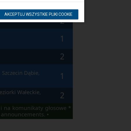
1
zecin Dąbie
AKCEPTUJ WSZYSTKIE PLIKI COOKIE
eziorki Wałeckie,
2
1
2
 Szczecin Dąbie,
1
eziorki Wałeckie,
2
i na komunikaty głosowe *
io announcements. •