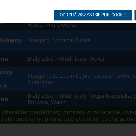
 Główny
Cybowo, Prostynia, Żółwino, Stargard, Szc
ODRZUĆ WSZYSTKIE PLIKI COOKIE
Biały Zdrój Południowy, Krępa Krajeńska, J
ek
Wałcz, Piła Główna
 Główny
Stargard, Szczecin Dąbie
wna
Biały Zdrój Południowy, Wałcz
niczy
Stargard, Szczecin Dąbie, Szczecin Główny,
Goleniów
w
✈
Biały Zdrój Południowy, Krępa Krajeńska, J
wna
Rutwica, Wałcz
 charakter poglądowy, prosimy o zwracanie uwag
 reference only; please pay attention to the aud