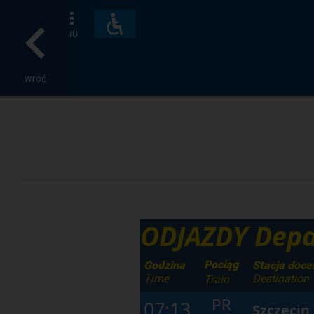
Dostępność
i
MENU
udogodnienia
wróć
ODJAZDY Depa
Pociąg
Godzina
Stacja doce
Time
Destination
Train
PR
07:13
Szczecin