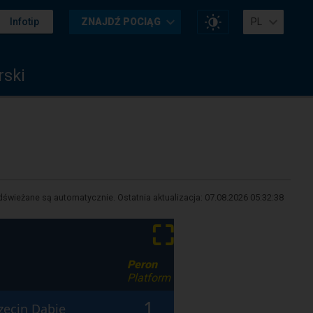
Zmień
Infotip
ZNAJDŹ POCIĄG
PL
kontrast
na
stronie
rski
świeżane są automatycznie. Ostatnia aktualizacja:
07.08.2026 05:32:38
⛶
Peron
Platform
1
zecin Dąbie