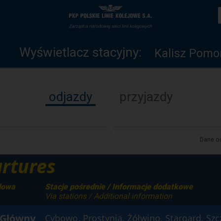
Wyświetlacz
Strona
stacyjny
główna
Wyświetlacz stacyjny:
Kalisz Pomo
odjazdy
przyjazdy
Dane od
rtures
lowa
Stacje pośrednie / Informacje dodatkowe
Via stations / Additional information
 Główny
Cybowo, Prostynia, Żółwino, Stargard, Szc