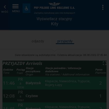
Wyświetlacz
Strona
Na
Dostępność
i
wróć
MENU
stacyjny
główna
udogodnienia
Wyświetlacz stacyjny:
Kity
odjazdy
przyjazdy
Dane odświeżane są automatycznie. Ostatnia aktualizacja:
08.08.2026 07:45:44
PRZYJAZDY Arrivals
⛶
Stacja
Stacje pośrednie / Informacje
Godzina
Peron
Pociąg
początkowa
dodatkowe
Time
Platform
Train
Origin
Via stations / Additional information
PR
Klepacze, Niewodnica, Trypucie,
11:46
2
Białystok
R
Bojary, Łapy
10336
PR
12:08
1
Czyżew
R
10361
PR
Klepacze, Niewodnica, Trypucie,
15:45
2
Białystok