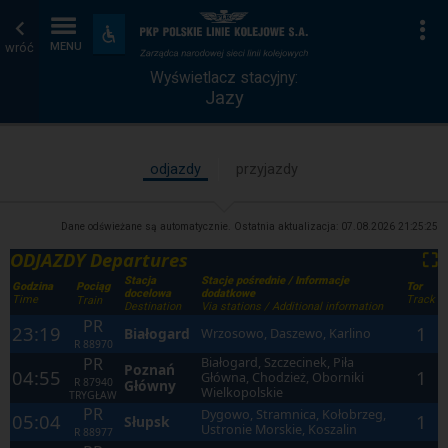
Wyświetlacz
Strona
Na
Dostępność
i
wróć
MENU
stacyjny
główna
udogodnienia
Wyświetlacz stacyjny:
Jazy
odjazdy
przyjazdy
Dane odświeżane są automatycznie. Ostatnia aktualizacja:
07.08.2026 21:25:25
ODJAZDY Departures
⛶
Stacja
Stacje pośrednie / Informacje
Godzina
Tor
Pociąg
docelowa
dodatkowe
Time
Track
Train
Destination
Via stations / Additional information
PR
23:19
1
Białogard
Wrzosowo, Daszewo, Karlino
R
88970
PR
Białogard, Szczecinek, Piła
Poznań
04:55
1
Główna, Chodzież, Oborniki
R
87940
Główny
Wielkopolskie
TRYGŁAW
PR
Dygowo, Stramnica, Kołobrzeg,
05:04
1
Słupsk
Ustronie Morskie, Koszalin
R
88977