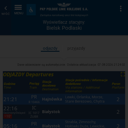
Wyświetlacz
Strona
Na
Dostępność
i
wróć
MENU
stacyjny
główna
udogodnienia
Wyświetlacz stacyjny:
Bielsk Podlaski
odjazdy
przyjazdy
Dane odświeżane są automatycznie. Ostatnia aktualizacja:
07.08.2026 21:24:02
ODJAZDY Departures
⛶
Stacje pośrednie / Informacje
Stacja
Pociąg
Godzina
dodatkowe
Peron
docelowa
Time
Via stations / Additional
Platform
Train
Destination
information
PR
Lewki, Orlanka, Morze,
21:21
2
Hajnówka
Stare Berezowo, Chytra
R
10466
22:16
IC
2
Białystok
IC
1017
Opóźniony/Delayed:
~10′
ŻUBR
Strabla, Zimnochy,
PR
05:16
2
Białystok
Hołówki Duże, Lewickie,