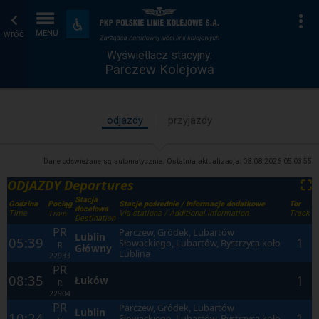
Wyświetlacz
Strona
Na
Dostępność
i
wróć
MENU
stacyjny
główna
udogodnienia
Wyświetlacz stacyjny:
Parczew Kolejowa
odjazdy
przyjazdy
Dane odświeżane są automatycznie. Ostatnia aktualizacja:
08.08.2026 05:03:55
ODJAZDY Departures
⛶
Stacja
Godzina
Stacje pośrednie / Informacje dodatkowe
Tor
Pociąg
docelowa
Time
Via stations / Additional information
Track
Train
Destination
PR
Parczew, Gródek, Lubartów
Lublin
05:39
1
Słowackiego, Lubartów, Bystrzyca koło
R
Główny
Lublina
22933
PR
08:35
1
Łuków
R
22904
PR
Parczew, Gródek, Lubartów
Lublin
10:24
1
Słowackiego, Lubartów, Bystrzyca koło