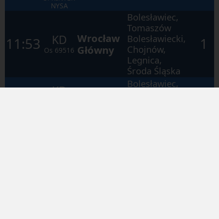
NYSA
Bolesławiec,
Tomaszów
Wrocław
KD
Bolesławiecki,
11:53
1
Główny
Chojnów,
Os
69516
Legnica,
Środa Śląska
Bolesławiec,
KD
Chojnów,
OsP
Wrocław
Legnica,
12:42
1
66158
Główny
Środa Śląska,
KD
SPRINTER
Wrocław
ŁUŻYCE
Muchobór
Węgliniec,
KD
Lubań
Gierałtów
12:50
2
OsP
Śląski
Wykroty,
69563
KWISA
Gierałtów
Zagajnik,
KD
Węgliniec,
13:24
2
Zgorzelec
Zgorzelec
Os
69565