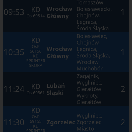
Tomaszów
otwartego
okna.
Wrocław
KD
Bolesławiecki,
09:53
1
Główny
Chojnów,
Os
69514
Legnica,
Środa Śląska
Bolesławiec,
KD
Chojnów,
OsP
Wrocław
Legnica,
10:35
1
66156
Główny
Środa Śląska,
KD
SPRINTER
Wrocław
SKORA
Muchobór
Zagajnik,
Węgliniec,
Lubań
KD
11:24
2
Gierałtów
Śląski
Os
69561
Wykroty,
Gierałtów
KD
Węgliniec,
OsP
11:30
2
Zgorzelec
Zgorzelec
69155
KD
Miasto
SPRINTER