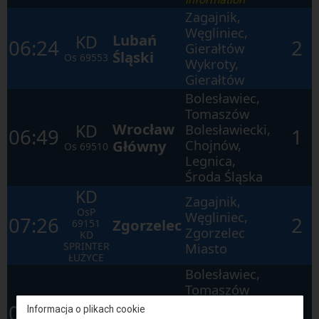
Zagajnik,
Węgliniec,
Lubań
KD
06:24
2
Gierałtów
Śląski
Os
69553
Wykroty,
Gierałtów
Bolesławiec,
Tomaszów
Wrocław
KD
Bolesławiecki,
06:49
1
Główny
Chojnów,
Os
69510
Legnica,
Środa Śląska
KD
Zagajnik,
OsP
Węgliniec,
07:26
2
Zgorzelec
69151
Zgorzelec
KD
SPRINTER
Miasto
ŁUŻYCE
Bolesławiec,
Tomaszów
KD
Bolesławiecki,
07:29
1
Informacja o plikach cookie
Legnica