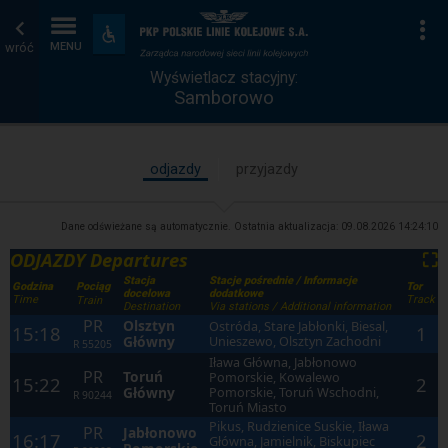
Wyświetlacz
Strona
Na
Dostępność
i
wróć
MENU
stacyjny
główna
udogodnienia
Wyświetlacz stacyjny:
Samborowo
odjazdy
przyjazdy
Dane odświeżane są automatycznie. Ostatnia aktualizacja:
09.08.2026 14:24:10
ODJAZDY Departures
⛶
Stacja
Stacje pośrednie / Informacje
Godzina
Tor
Pociąg
docelowa
dodatkowe
Time
Track
Train
Destination
Via stations / Additional information
PR
Olsztyn
Ostróda, Stare Jabłonki, Biesal,
15:18
1
Główny
Unieszewo, Olsztyn Zachodni
R
55205
Iława Główna, Jabłonowo
PR
Toruń
Pomorskie, Kowalewo
15:22
2
Główny
Pomorskie, Toruń Wschodni,
R
90244
Toruń Miasto
Pikus, Rudzienice Suskie, Iława
PR
Jabłonowo
16:17
2
Główna, Jamielnik, Biskupiec