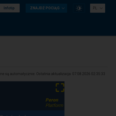
Zmień
Infotip
ZNAJDŹ POCIĄG
PL
kontrast
na
stronie
e są automatycznie. Ostatnia aktualizacja:
07.08.2026 02:35:33
⛶
Peron
Platform