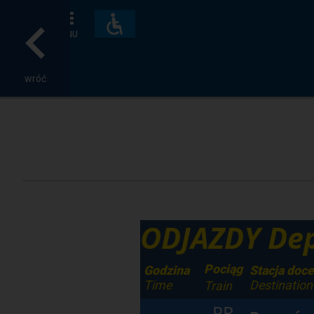
Dostępność
i
MENU
udogodnienia
wróć
ODJAZDY Dep
Pociąg
Godzina
Stacja doc
Time
Destination
Train
PR