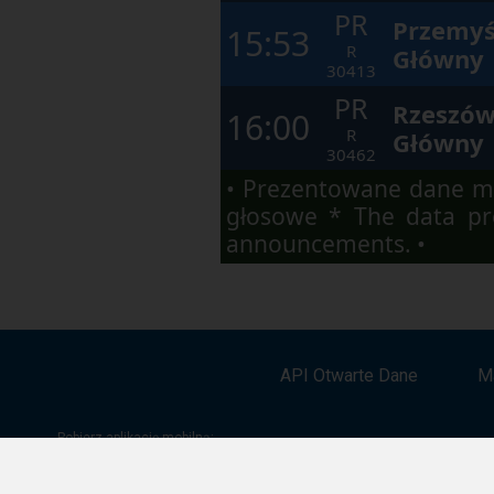
PR
Przemyś
15:53
R
Główny
30413
PR
Rzeszó
16:00
R
Główny
30462
• Prezentowane dane ma
głosowe * The data pre
announcements. •
API Otwarte Dane
M
Pobierz aplikację mobilną: