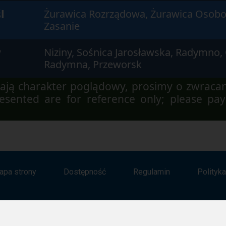
l
Żurawica Rozrządowa, Żurawica Osobo
Zasanie
w
Niziny, Sośnica Jarosławska, Radymno,
Radymna, Przeworsk
ją charakter poglądowy, prosimy o zwraca
sented are for reference only; please pay
apa strony
Dostępność
Regulamin
Polityk