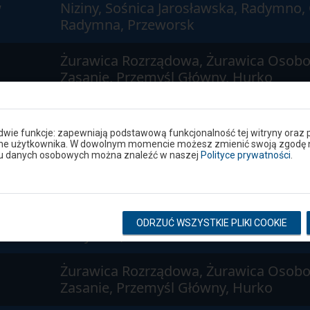
w
Niziny, Sośnica Jarosławska, Radymno,
Radymna, Przeworsk
Żurawica Rozrządowa, Żurawica Osobo
Zasanie, Przemyśl Główny, Hurko
w
Niziny, Sośnica Jarosławska, Radymno,
Radymna, Przeworsk
 dwie funkcje: zapewniają podstawową funkcjonalność tej witryny oraz 
ane użytkownika. W dowolnym momencie możesz zmienić swoją zgodę na 
niu danych osobowych można znaleźć w naszej
Polityce prywatności
.
w
Niziny, Sośnica Jarosławska, Radymno,
Radymna, Przeworsk
w
Niziny, Sośnica Jarosławska, Radymno,
ODRZUĆ WSZYSTKIE PLIKI COOKIE
Radymna, Przeworsk
Żurawica Rozrządowa, Żurawica Osobo
Zasanie, Przemyśl Główny, Hurko