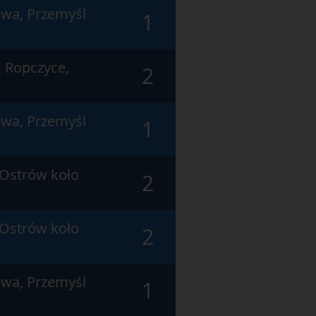
wa, Przemyśl
1
 Ropczyce,
2
wa, Przemyśl
1
 Ostrów koło
2
 Ostrów koło
2
wa, Przemyśl
1