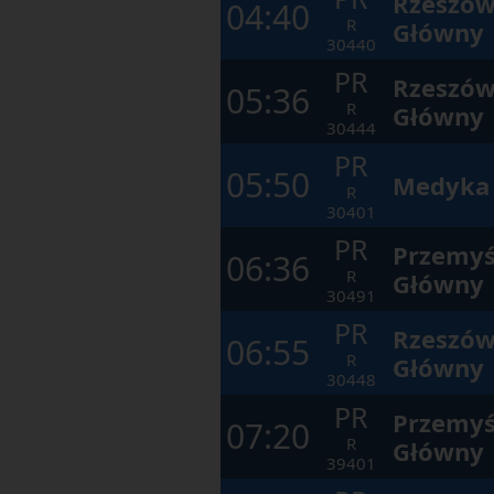
Rzeszó
04:40
R
Główny
30440
PR
Rzeszó
05:36
R
Główny
30444
PR
05:50
Medyka
R
30401
PR
Przemyś
06:36
R
Główny
30491
PR
Rzeszó
06:55
R
Główny
30448
PR
Przemyś
07:20
R
Główny
39401