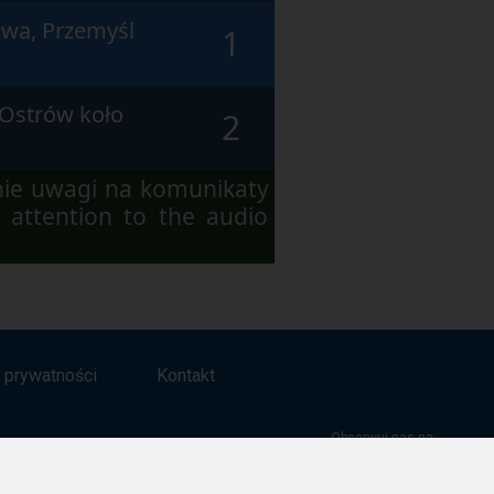
wa, Przemyśl
1
 Ostrów koło
2
nie uwagi na komunikaty
 attention to the audio
a prywatności
Kontakt
Obserwuj nas na: