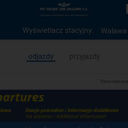
Wyświetlacz
Strona
stacyjny
główna
Wyświetlacz stacyjny:
Walawa
odjazdy
przyjazdy
Dane odświeżan
artures
elowa
Stacje pośrednie / Informacje dodatkowe
Via stations / Additional information