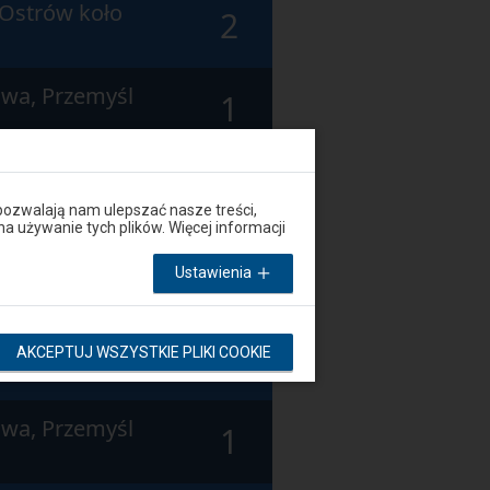
 Ostrów koło
2
wa, Przemyśl
1
 Ostrów koło
2
pozwalają nam ulepszać nasze treści,
używanie tych plików. Więcej informacji
 Ostrów koło
2
Ustawienia
 Ostrów koło
2
AKCEPTUJ WSZYSTKIE PLIKI COOKIE
wa, Przemyśl
1