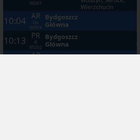
50261
Wierzchucin
AR
Bydgoszcz
10:04
Os
Główna
50314
PR
Bydgoszcz
10:13
R
Główna
85202
AR
Bydgoszcz
11:25
Os
Główna
50318
Laskowice
Pomorskie,
PR
Tczew, Gdańsk
11:28
Słupsk
R
Główny, Gdańsk
58227
Oliwa, Gdynia
Główna
• Prezentowane dane mają charakter poglądo
prosimy o zwracanie uwagi na komunik
głosowe * The data presented are for refere
only; please pay attention to the au