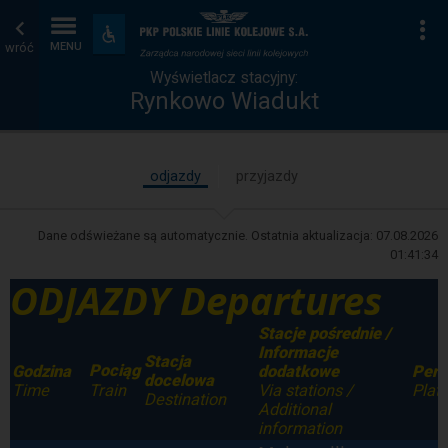
Wyświetlacz
Strona
Na
Dostępność
i
wróć
MENU
stacyjny
główna
udogodnienia
Wyświetlacz stacyjny:
Rynkowo Wiadukt
odjazdy
przyjazdy
Dane odświeżane są automatycznie. Ostatnia aktualizacja:
07.08.2026
01:41:34
ODJAZDY Departures
Stacje pośrednie /
Informacje
Stacja
Pociąg
Godzina
dodatkowe
Pero
docelowa
Time
Via stations /
Plat
Train
Destination
Additional
information