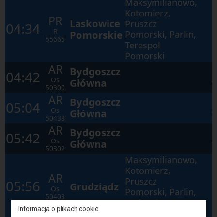
Maksymilianowo,
Kotomierz,
PR
Laskowice
Pruszcz
04:34
R
Pomorskie
Pomorski, Parlin,
55665
Terespol
Pomorski
AR
Bydgoszcz
04:42
Os
Główna
50300
AR
Bydgoszcz
05:04
Os
Główna
50438
AR
Bydgoszcz
05:42
Os
Główna
50302
Maksymilianowo,
Kotomierz,
AR
Pruszcz
05:56
Grudziądz
Os
Pomorski, Parlin,
50403
Laskowice
Informacja o plikach cookie
Pomorskie