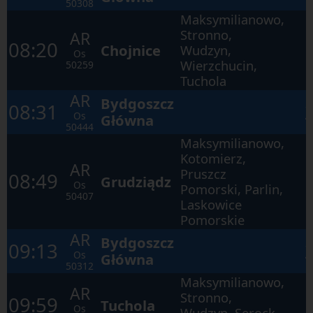
otwartego
50308
okna.
Maksymilianowo,
Stronno,
AR
08:20
Chojnice
Wudzyn,
Os
Wierzchucin,
50259
Tuchola
AR
Bydgoszcz
08:31
Os
Główna
50444
Maksymilianowo,
Kotomierz,
AR
Pruszcz
08:49
Grudziądz
Os
Pomorski, Parlin,
50407
Laskowice
Pomorskie
AR
Bydgoszcz
09:13
Os
Główna
50312
Maksymilianowo,
AR
Stronno,
09:59
Tuchola
Os
Wudzyn, Serock,