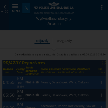
Wyświetlacz
Strona
Na
Dostępność
i
wróć
MENU
stacyjny
główna
udogodnienia
Wyświetlacz stacyjny:
Arcelin
odjazdy
przyjazdy
Dane odświeżane są automatycznie. Ostatnia aktualizacja:
06.08.2026 00:33:36
ODJAZDY Departures
⛶
Stacja
Godzina
Stacje pośrednie / Informacje dodatkowe
Tor
Pociąg
docelowa
Time
Via stations / Additional information
Track
Train
Destination
KM
04:55
1
Nasielsk
Płońsk, Dalanówek, Wkra, Cieksyn
R91
95850
KM
05:50
1
Nasielsk
Płońsk, Dalanówek, Wkra, Cieksyn
R91
95852
KM
Kaczorowo, Raciąż, Koziebrody, Zawidz
06:20
1
Sierpc