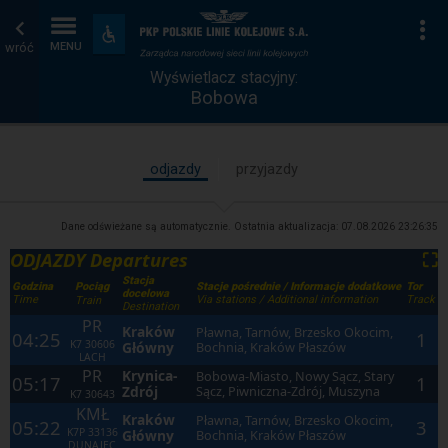
Wyświetlacz
Strona
Na
Dostępność
i
wróć
MENU
stacyjny
główna
udogodnienia
Wyświetlacz stacyjny:
Bobowa
odjazdy
przyjazdy
Dane odświeżane są automatycznie. Ostatnia aktualizacja:
07.08.2026 23:26:35
ODJAZDY Departures
⛶
Stacja
Godzina
Stacje pośrednie / Informacje dodatkowe
Tor
Pociąg
docelowa
Time
Via stations / Additional information
Track
Train
Destination
PR
Kraków
Pławna, Tarnów, Brzesko Okocim,
04:25
1
K7
30606
Główny
Bochnia, Kraków Płaszów
LACH
PR
Krynica-
Bobowa-Miasto, Nowy Sącz, Stary
05:17
1
Zdrój
Sącz, Piwniczna-Zdrój, Muszyna
K7
30643
KMŁ
Kraków
Pławna, Tarnów, Brzesko Okocim,
05:22
3
K7P
33136
Główny
Bochnia, Kraków Płaszów
DUNAJEC