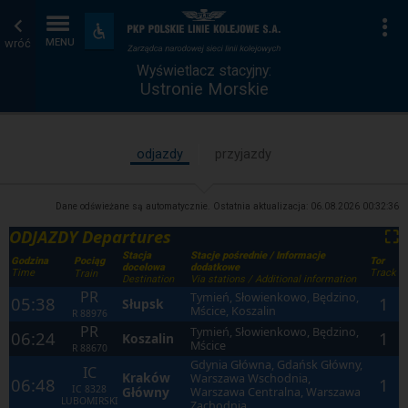
Wyświetlacz
Strona
Na
Dostępność
i
wróć
MENU
stacyjny
główna
udogodnienia
Wyświetlacz stacyjny:
Ustronie Morskie
odjazdy
przyjazdy
Dane odświeżane są automatycznie. Ostatnia aktualizacja:
06.08.2026 00:32:36
ODJAZDY Departures
⛶
Stacja
Stacje pośrednie / Informacje
Godzina
Tor
Pociąg
docelowa
dodatkowe
Time
Track
Train
Destination
Via stations / Additional information
PR
Tymień, Słowienkowo, Będzino,
05:38
1
Słupsk
Mścice, Koszalin
R
88976
PR
Tymień, Słowienkowo, Będzino,
06:24
1
Koszalin
Mścice
R
88670
Gdynia Główna, Gdańsk Główny,
IC
Kraków
Warszawa Wschodnia,
06:48
1
IC
8328
Główny
Warszawa Centralna, Warszawa
LUBOMIRSKI
Zachodnia