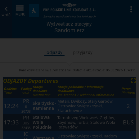
Wyświetlacz
Strona
Na
Dostępność
i
wróć
MENU
stacyjny
główna
udogodnienia
Wyświetlacz stacyjny:
Sandomierz
odjazdy
przyjazdy
Dane odświeżane są automatycznie. Ostatnia aktualizacja:
06.08.2026 10:40:11
ODJAZDY Departures
⛶
Stacja
Stacje pośrednie / Informacje
Godzina
Peron
Pociąg
docelowa
dodatkowe
Time
Platform
Train
Destination
Via stations / Additional information
PR
Metan, Dwikozy, Stary Garbów,
Skarżysko-
12:24
2
Ostrowiec Świętokrzyski,
R
Kamienna
Starachowice
20738
PR
Stalowa
Tarnobrzeg Wielowieś, Grębów,
17:33
BUS
Wola
Zbydniów, Turbia, Stalowa Wola
BUS
Południe
Rozwadów
32435
IC
Ostrowiec Świętokrzyski, Radom
Warszawa