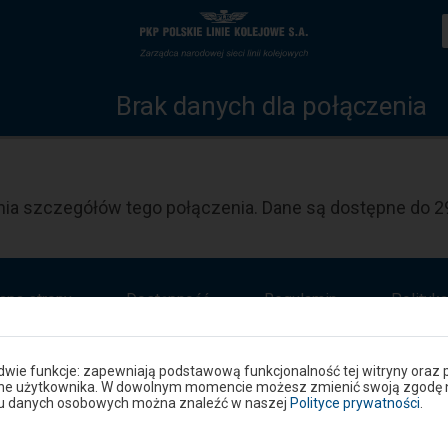
Szczegóły
Strona
połączenia
główna
Brak danych dla połączenia
ia szczegółów tego połączenia. Dane są dostępne do 29
apa strony
Dostępność
Regulamin
Polityk
 dwie funkcje: zapewniają podstawową funkcjonalność tej witryny oraz 
ane użytkownika. W dowolnym momencie możesz zmienić swoją zgodę na 
niu danych osobowych można znaleźć w naszej
Polityce prywatności
.