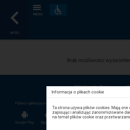
Dostępność
i
MENU
udogodnienia
wróć
Brak możliwości wyświetlen
API Otwarte Dane
M
Informacja o plikach cookie
Pobierz aplikację mobilną:
Uwaga,
Ta strona używa plików cookies. Mają one
znajdujesz
zapisując i analizując zanonimizowane d
się
na temat plików cookie oraz przetwarza
w
Google Play
App Store
App Gallery
oknie
modalnym.