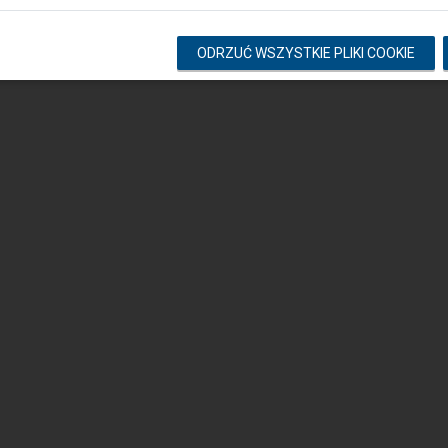
Copyright © 2026 PKP Polskie Linie Kolejowe S.A. Wszelkie prawa zastrzeżone.
ODRZUĆ WSZYSTKIE PLIKI COOKIE
v. 3.0.1.52